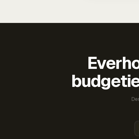
Everho
budgetie
Der