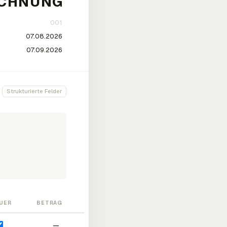
Strukturierte Felder
UER
BETRAG
—