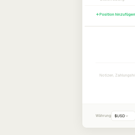
Position hinzufüge
Währung
$
USD