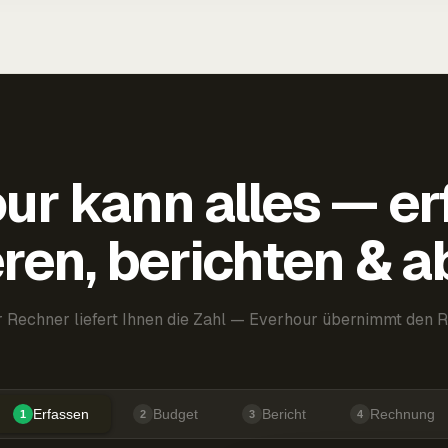
ur kann alles — er
ren, berichten & 
 Rechner liefert Ihnen die Zahl — Everhour übernimmt den R
Erfassen
Budget
Bericht
Rechnung
1
2
3
4