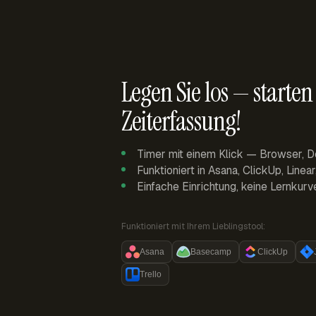
Legen Sie los — starten 
Zeiterfassung!
Timer mit einem Klick — Browser, D
Funktioniert in Asana, ClickUp, Linea
Einfache Einrichtung, keine Lernkurv
Funktioniert mit Ihrem Lieblingstool:
Asana
Basecamp
ClickUp
Trello