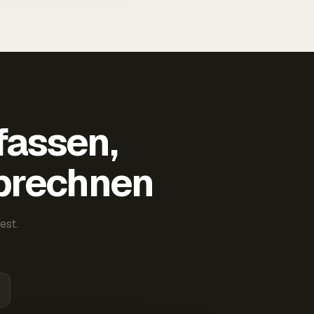
fassen,
abrechnen
est.