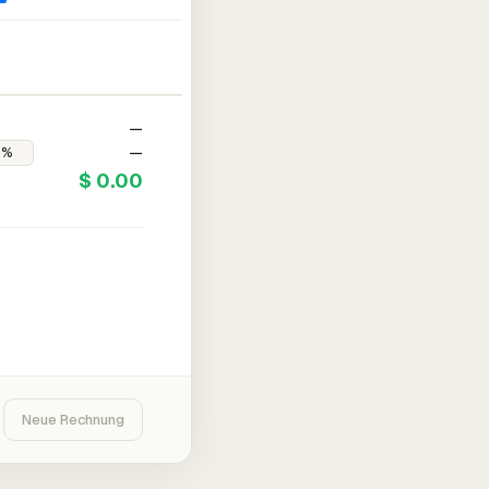
—
—
$ 0.00
Neue Rechnung