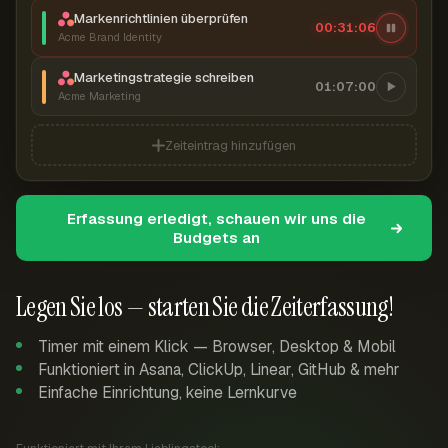
Markenrichtlinien überprüfen
00:31:07
Acme Brand Identity
Marketingstrategie schreiben
01:07:00
Acme Marketing
Zeiteintrag hinzufügen
Erfassung erledigt, schauen wir uns die
Budgets an
Legen Sie los — starten Sie die Zeiterfassung!
Timer mit einem Klick — Browser, Desktop & Mobil
Funktioniert in Asana, ClickUp, Linear, GitHub & mehr
Einfache Einrichtung, keine Lernkurve