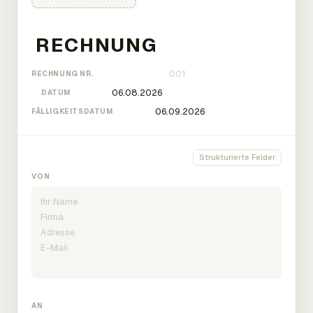
RECHNUNG NR.
DATUM
FÄLLIGKEITSDATUM
Strukturierte Felder
VON
AN