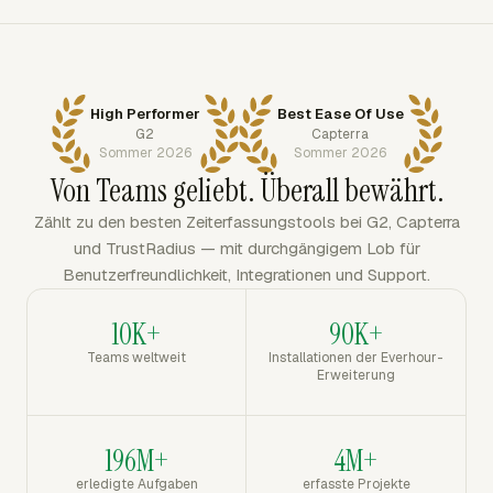
High Performer
Best Ease Of Use
G2
Capterra
Sommer 2026
Sommer 2026
Von Teams geliebt. Überall bewährt.
Zählt zu den besten Zeiterfassungstools bei G2, Capterra
und TrustRadius — mit durchgängigem Lob für
Benutzerfreundlichkeit, Integrationen und Support.
10K+
90K+
Teams weltweit
Installationen der Everhour-
Erweiterung
196M+
4M+
erledigte Aufgaben
erfasste Projekte