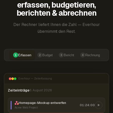
erfassen, budgetieren,
berichten & abrechnen
Der Rechner liefert Ihnen die Zahl — Everhour
übernimmt den Rest.
Erfassen
Budget
Bericht
Rechnung
1
2
3
4
Everhour — Zeiterfassung
Zeiteinträge
6. August 2026
Homepage-Mockup entwerfen
01:24:00
Acme Web Project