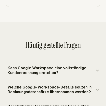
Häufig gestellte Fragen
Kann Google Workspace eine vollständige
Kundenrechnung erstellen?
Google Workspace kann Ausgangsmaterial für
Welche Google-Workspace-Details sollten in
Rechnungen enthalten, etwa Kundengenehmigungen in
Rechnungsdatensätze übernommen werden?
Gmail, Projektnotizen in Docs und Abrechnungstabellen
in Sheets. Es bietet für sich allein keinen vollständigen
Nützliche Details umfassen den Gmail-E-Mail-Betreff,