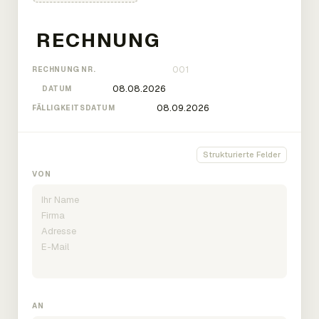
RECHNUNG NR.
DATUM
FÄLLIGKEITSDATUM
Strukturierte Felder
VON
AN