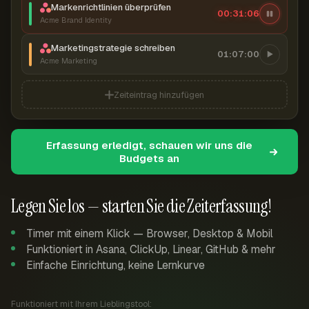
Markenrichtlinien überprüfen
00:31:07
Acme Brand Identity
Marketingstrategie schreiben
01:07:00
Acme Marketing
Zeiteintrag hinzufügen
Erfassung erledigt, schauen wir uns die
Budgets an
Legen Sie los — starten Sie die Zeiterfassung!
Timer mit einem Klick — Browser, Desktop & Mobil
Funktioniert in Asana, ClickUp, Linear, GitHub & mehr
Einfache Einrichtung, keine Lernkurve
Funktioniert mit Ihrem Lieblingstool: