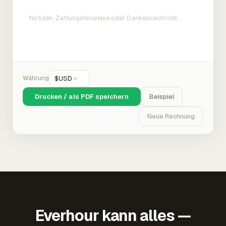
Währung
$
USD
Drucken / als PDF speichern
Beispiel
Neue Rechnung
Everhour kann alles —