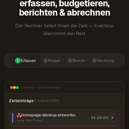
erfassen, budgetieren,
berichten & abrechnen
Der Rechner liefert Ihnen die Zahl — Everhour
übernimmt den Rest.
Erfassen
Budget
Bericht
Rechnung
1
2
3
4
Everhour — Zeiterfassung
Zeiteinträge
8. August 2026
Homepage-Mockup entwerfen
01:24:00
Acme Web Project