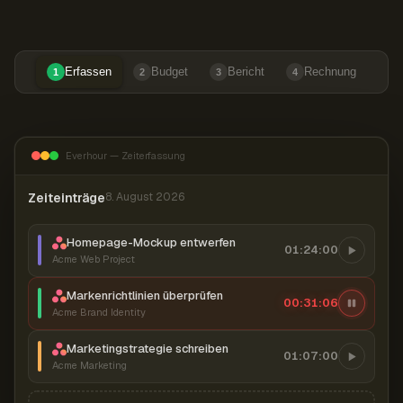
Erfassen
Budget
Bericht
Rechnung
1
2
3
4
Everhour — Zeiterfassung
Zeiteinträge
8. August 2026
Homepage-Mockup entwerfen
01:24:00
Acme Web Project
Markenrichtlinien überprüfen
00:31:07
Acme Brand Identity
Marketingstrategie schreiben
01:07:00
Acme Marketing