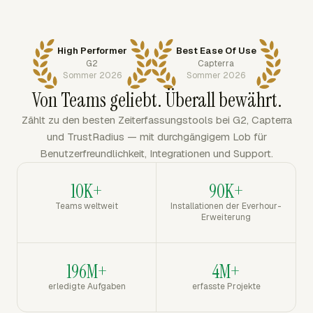
High Performer
Best Ease Of Use
G2
Capterra
Sommer 2026
Sommer 2026
Von Teams geliebt. Überall bewährt.
Zählt zu den besten Zeiterfassungstools bei G2, Capterra
und TrustRadius — mit durchgängigem Lob für
Benutzerfreundlichkeit, Integrationen und Support.
10K+
90K+
Teams weltweit
Installationen der Everhour-
Erweiterung
196M+
4M+
erledigte Aufgaben
erfasste Projekte