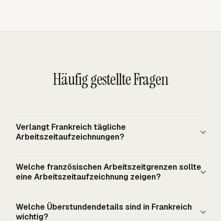
Häufig gestellte Fragen
Verlangt Frankreich tägliche
Arbeitszeitaufzeichnungen?
Frankreich fällt unter die EU-Grundlage aus CJEU CCOO
Welche französischen Arbeitszeitgrenzen sollte
v Deutsche Bank, die ein objektives, verlässliches und
eine Arbeitszeitaufzeichnung zeigen?
zugängliches System zur Messung der täglichen
Arbeitszeit jedes Arbeitnehmers verlangt. Das
Eine praktische französische Arbeitszeitaufzeichnung
Welche Überstundendetails sind in Frankreich
französische Arbeitsrecht verlangt außerdem Dokumente
sollte die gesetzliche 35-Stunden-Vollzeitwoche sowie
wichtig?