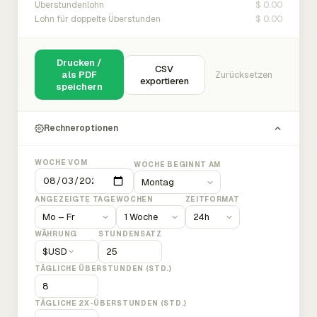
$ 0.00
Überstundenlohn
$ 0.00
Lohn für doppelte Überstunden
Drucken /
CSV
als PDF
Zurücksetzen
exportieren
speichern
Rechneroptionen
WOCHE VOM
WOCHE BEGINNT AM
ANGEZEIGTE TAGE
WOCHEN
ZEITFORMAT
WÄHRUNG
STUNDENSATZ
$
USD
TÄGLICHE ÜBERSTUNDEN (STD.)
TÄGLICHE 2X-ÜBERSTUNDEN (STD.)