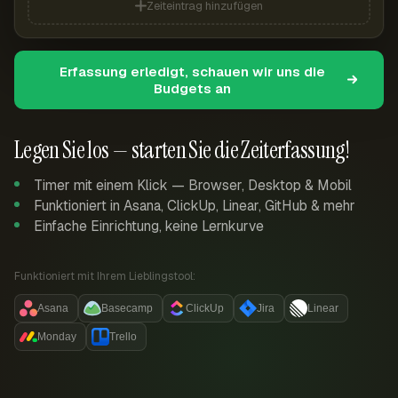
Zeiteintrag hinzufügen
Erfassung erledigt, schauen wir uns die
Budgets an
Legen Sie los — starten Sie die Zeiterfassung!
Timer mit einem Klick — Browser, Desktop & Mobil
Funktioniert in Asana, ClickUp, Linear, GitHub & mehr
Einfache Einrichtung, keine Lernkurve
Funktioniert mit Ihrem Lieblingstool:
Asana
Basecamp
ClickUp
Jira
Linear
Monday
Trello