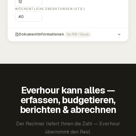
WÖCHENTLICHE ÜBERSTUNDEN (STD.)
Dokumentinformationen
für PDF / Druck
Everhour kann alles —
erfassen, budgetieren,
berichten & abrechnen
Der Rechner liefert Ihnen die Zahl — Everhour
übernimmt den Rest.