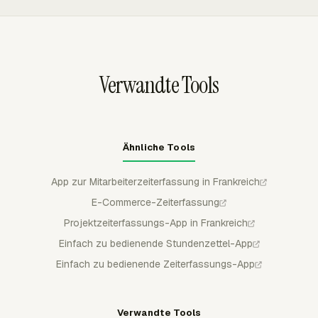
normale Bearbeitungen durch Mitglieder zu sperren.
Dieser Workflow gibt Payroll- und Abrechnungsprüfern
eine sauberere Aufzeichnung, bevor exportierte Berichte
oder Rechnungen die protokollierten Stunden
Verwandte Tools
verwenden.
Ähnliche Tools
App zur Mitarbeiterzeiterfassung in Frankreich
E-Commerce-Zeiterfassung
Projektzeiterfassungs-App in Frankreich
Einfach zu bedienende Stundenzettel-App
Einfach zu bedienende Zeiterfassungs-App
Verwandte Tools