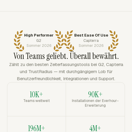
High Performer
Best Ease Of Use
G2
Capterra
Sommer 2026
Sommer 2026
Von Teams geliebt. Überall bewährt.
Zählt zu den besten Zeiterfassungstools bei G2, Capterra
und TrustRadius — mit durchgängigem Lob für
Benutzerfreundlichkeit, Integrationen und Support.
10K+
90K+
Teams weltweit
Installationen der Everhour-
Erweiterung
196M+
4M+