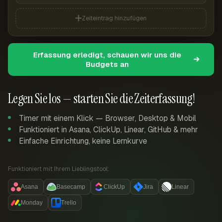
Zeiteintrag hinzufügen
Erfassung erledigt, schauen wir uns die
Budgets an
Legen Sie los — starten Sie die Zeiterfassung!
Timer mit einem Klick — Browser, Desktop & Mobil
Funktioniert in Asana, ClickUp, Linear, GitHub & mehr
Einfache Einrichtung, keine Lernkurve
Funktioniert mit Ihrem Lieblingstool:
Asana
Basecamp
ClickUp
Jira
Linear
Monday
Trello