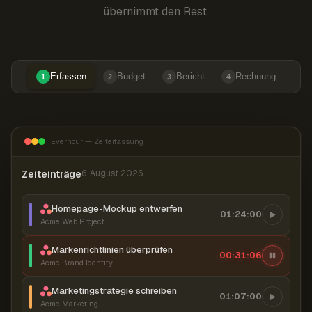
übernimmt den Rest.
Erfassen
Budget
Bericht
Rechnung
1
2
3
4
Everhour — Zeiterfassung
Zeiteinträge
6. August 2026
Homepage-Mockup entwerfen
01:24:00
Acme Web Project
Markenrichtlinien überprüfen
00:31:07
Acme Brand Identity
Marketingstrategie schreiben
01:07:00
Acme Marketing