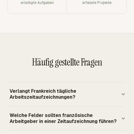
erledigte Aufgaben
erfasste Projekte
Häufig gestellte Fragen
Verlangt Frankreich tägliche
Arbeitszeitaufzeichnungen?
Frankreich fällt unter die EU-Grundlage aus EuGH CCOO
Welche Felder sollten französische
v Deutsche Bank, die ein objektives, verlässliches und
Arbeitgeber in einer Zeitaufzeichnung führen?
zugängliches System zur Messung der täglichen
Arbeitszeit jedes Arbeitnehmers verlangt. Französische