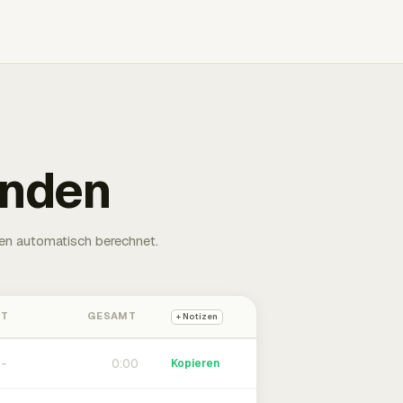
unden
en automatisch berechnet.
HT
GESAMT
+ Notizen
0:00
Kopieren