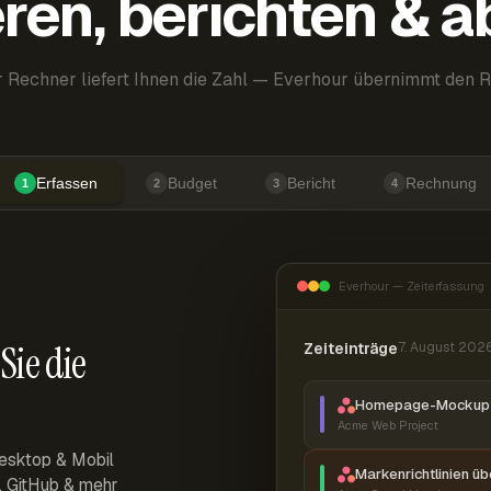
ren, berichten & 
 Rechner liefert Ihnen die Zahl — Everhour übernimmt den R
Erfassen
Budget
Bericht
Rechnung
1
2
3
4
Everhour — Zeiterfassung
Sie die
Zeiteinträge
7. August 202
Homepage-Mockup 
Acme Web Project
esktop & Mobil
Markenrichtlinien ü
r, GitHub & mehr