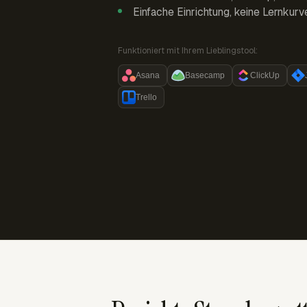
Einfache Einrichtung, keine Lernkurv
Funktioniert mit Ihrem Lieblingstool:
Asana
Basecamp
ClickUp
Trello