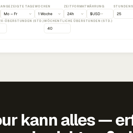
M
ANGEZEIGTE TAGE
WOCHEN
ZEITFORMAT
WÄHRUNG
STUNDENS
$
USD
2X-ÜBERSTUNDEN (STD.)
WÖCHENTLICHE ÜBERSTUNDEN (STD.)
ur kann alles — er