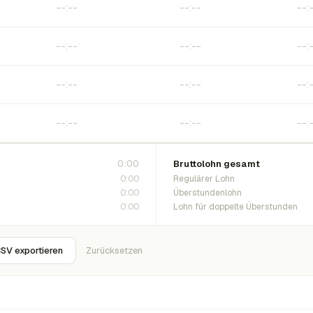
0:00
Bruttolohn gesamt
0:00
Regulärer Lohn
0:00
Überstundenlohn
0:00
Lohn für doppelte Überstunden
SV exportieren
Zurücksetzen