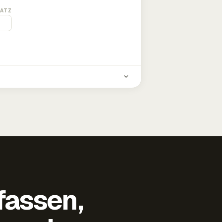
ATZ
fassen,