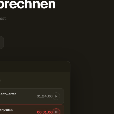
abrechnen
est.
6
entwerfen
01:24:00
berprüfen
00:31:07