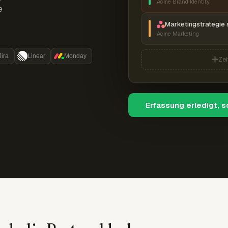
Acme Brand Identity
e
Marketingstrategie 
Acme Marketing
Jira
Linear
Monday
Zei
Erfassung erledigt, 