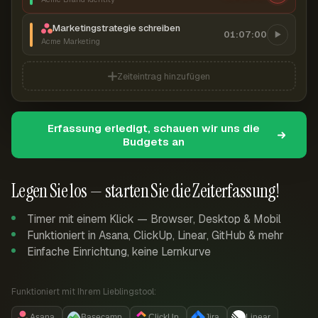
Marketingstrategie schreiben
01:07:00
Acme Marketing
Zeiteintrag hinzufügen
Erfassung erledigt, schauen wir uns die
Budgets an
Legen Sie los — starten Sie die Zeiterfassung!
Timer mit einem Klick — Browser, Desktop & Mobil
Funktioniert in Asana, ClickUp, Linear, GitHub & mehr
Einfache Einrichtung, keine Lernkurve
Funktioniert mit Ihrem Lieblingstool:
Asana
Basecamp
ClickUp
Jira
Linear