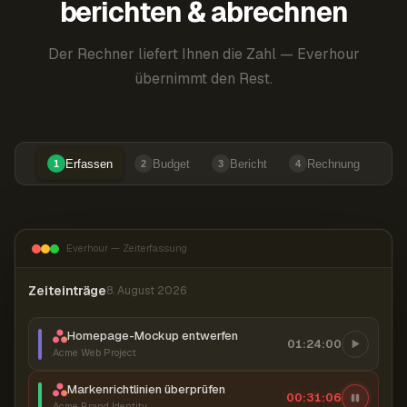
berichten & abrechnen
Der Rechner liefert Ihnen die Zahl — Everhour
übernimmt den Rest.
Erfassen
Budget
Bericht
Rechnung
1
2
3
4
Everhour — Zeiterfassung
Zeiteinträge
8. August 2026
Homepage-Mockup entwerfen
01:24:00
Acme Web Project
Markenrichtlinien überprüfen
00:31:07
Acme Brand Identity