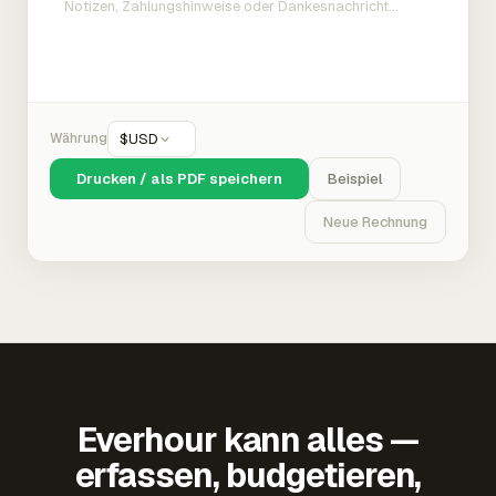
Währung
$
USD
Drucken / als PDF speichern
Beispiel
Neue Rechnung
Everhour kann alles —
erfassen, budgetieren,