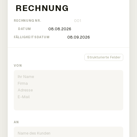
RECHNUNG NR.
DATUM
FÄLLIGKEITSDATUM
Strukturierte Felder
VON
AN