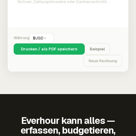
Währung
$
USD
Drucken / als PDF speichern
Beispiel
Neue Rechnung
Everhour kann alles —
erfassen, budgetieren,