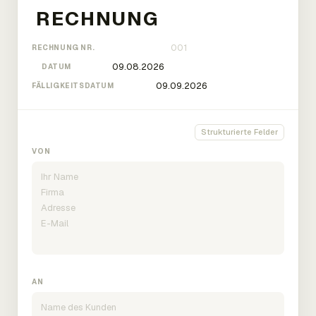
RECHNUNG NR.
DATUM
FÄLLIGKEITSDATUM
Strukturierte Felder
VON
AN