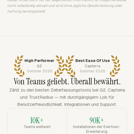
Dieser Inhalt dient nur der allgemeinen Information, ist möglicherweise
nicht vollständig aktuell und wird ohne jegliche Gewährleistung oder
Haftung bereitgestellt.
High Performer
Best Ease Of Use
G2
Capterra
Sommer 2026
Sommer 2026
Von Teams geliebt. Überall bewährt.
Zählt zu den besten Zeiterfassungstools bei G2, Capterra
und TrustRadius — mit durchgängigem Lob für
Benutzerfreundlichkeit, Integrationen und Support.
10K+
90K+
Teams weltweit
Installationen der Everhour-
Erweiterung