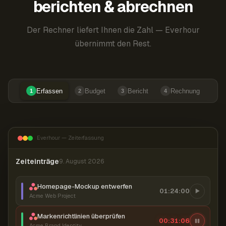
berichten & abrechnen
Der Rechner liefert Ihnen die Zahl — Everhour
übernimmt den Rest.
Erfassen
Budget
Bericht
Rechnung
1
2
3
4
Everhour — Zeiterfassung
Zeiteinträge
9. August 2026
Homepage-Mockup entwerfen
01:24:00
Acme Web Project
Markenrichtlinien überprüfen
00:31:07
Acme Brand Identity