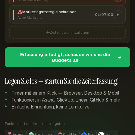
Marketingstrategie schreiben
01:07:00
Acme Marketing
Zeiteintrag hinzufügen
Erfassung erledigt, schauen wir uns die
Budgets an
Legen Sie los — starten Sie die Zeiterfassung!
Timer mit einem Klick — Browser, Desktop & Mobil
Funktioniert in Asana, ClickUp, Linear, GitHub & mehr
Einfache Einrichtung, keine Lernkurve
Funktioniert mit Ihrem Lieblingstool:
Asana
Basecamp
ClickUp
Jira
Linear