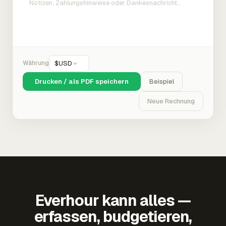
Währung
$
USD
Drucken / als PDF speichern
Beispiel
Neue Rechnung
Everhour kann alles —
erfassen, budgetieren,