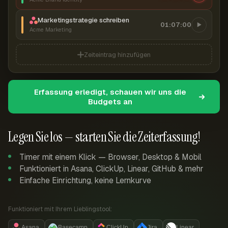
Marketingstrategie schreiben
01:07:00
Acme Marketing
Zeiteintrag hinzufügen
Erfassung erledigt, schauen wir uns die
Budgets an
Legen Sie los — starten Sie die Zeiterfassung!
Timer mit einem Klick — Browser, Desktop & Mobil
Funktioniert in Asana, ClickUp, Linear, GitHub & mehr
Einfache Einrichtung, keine Lernkurve
Funktioniert mit Ihrem Lieblingstool:
Asana
Basecamp
ClickUp
Jira
Linear