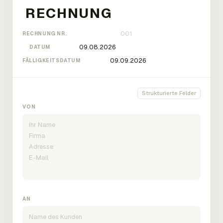
RECHNUNG NR.
DATUM
FÄLLIGKEITSDATUM
Strukturierte Felder
VON
AN