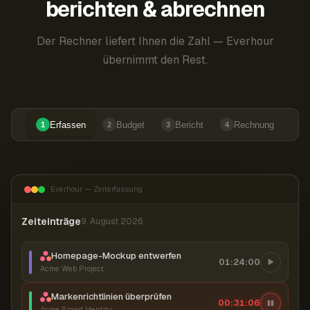
berichten & abrechnen
Der Rechner liefert Ihnen die Zahl — Everhour
übernimmt den Rest.
Erfassen
Budget
Bericht
Rechnung
1
2
3
4
Everhour — Zeiterfassung
Zeiteinträge
9. August 2026
Homepage-Mockup entwerfen
01:24:00
Acme Web Project
Markenrichtlinien überprüfen
00:31:07
Acme Brand Identity