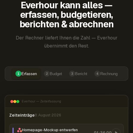
Everhour kann alles —
erfassen, budgetieren,
berichten & abrechnen
Der Rechner liefert Ihnen die Zahl — Everhour
übernimmt den Rest.
Erfassen
Budget
Bericht
Rechnung
1
2
3
4
Everhour — Zeiterfassung
Zeiteinträge
8. August 2026
Homepage-Mockup entwerfen
01:24:00