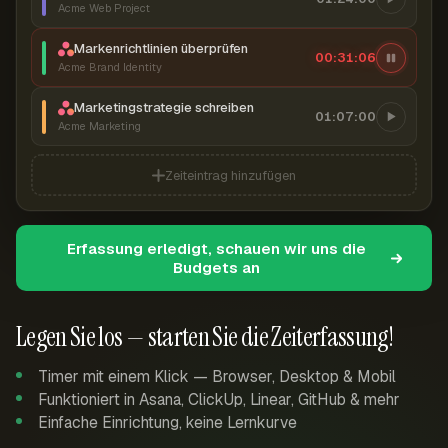
Acme Web Project
Markenrichtlinien überprüfen
00:31:07
Acme Brand Identity
Marketingstrategie schreiben
01:07:00
Acme Marketing
Zeiteintrag hinzufügen
Erfassung erledigt, schauen wir uns die
Budgets an
Legen Sie los — starten Sie die Zeiterfassung!
Timer mit einem Klick — Browser, Desktop & Mobil
Funktioniert in Asana, ClickUp, Linear, GitHub & mehr
Einfache Einrichtung, keine Lernkurve