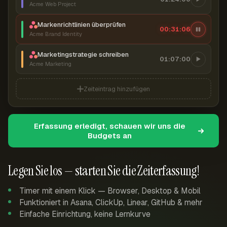
Acme Web Project
Markenrichtlinien überprüfen
00:31:07
Acme Brand Identity
Marketingstrategie schreiben
01:07:00
Acme Marketing
Zeiteintrag hinzufügen
Erfassung erledigt, schauen wir uns die
Budgets an
Legen Sie los — starten Sie die Zeiterfassung!
Timer mit einem Klick — Browser, Desktop & Mobil
Funktioniert in Asana, ClickUp, Linear, GitHub & mehr
Einfache Einrichtung, keine Lernkurve