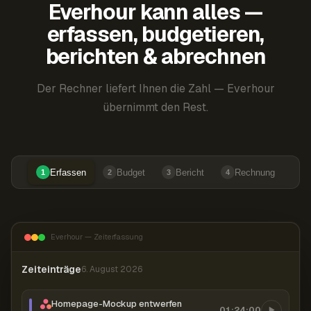
Everhour kann alles —
erfassen, budgetieren,
berichten & abrechnen
Der Rechner liefert Ihnen die Zahl — Everhour
übernimmt den Rest.
Erfassen
Budget
Bericht
Rechnung
1
2
3
4
Everhour — Zeiterfassung
Zeiteinträge
6. August 2026
Homepage-Mockup entwerfen
01:24:00