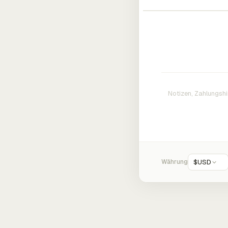
Währung
$
USD