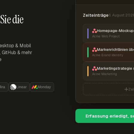
Sie die
Zeiteinträge
6. August 202
Homepage-Mockup 
Acme Web Project
esktop & Mobil
Markenrichtlinien ü
r, GitHub & mehr
Acme Brand Identity
e
Marketingstrategie 
Acme Marketing
Jira
Linear
Monday
Zei
Erfassung erledigt, 