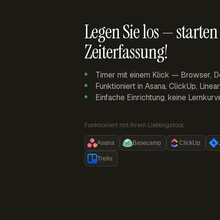
Legen Sie los — starten 
Zeiterfassung!
Timer mit einem Klick — Browser, D
Funktioniert in Asana, ClickUp, Linea
Einfache Einrichtung, keine Lernkurv
Funktioniert mit Ihrem Lieblingstool:
Asana
Basecamp
ClickUp
Trello