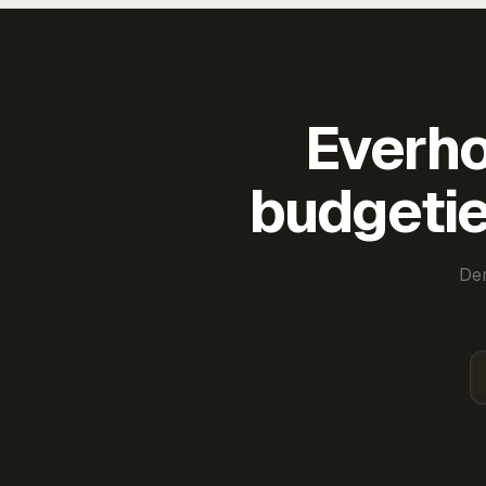
Everho
budgetie
Der