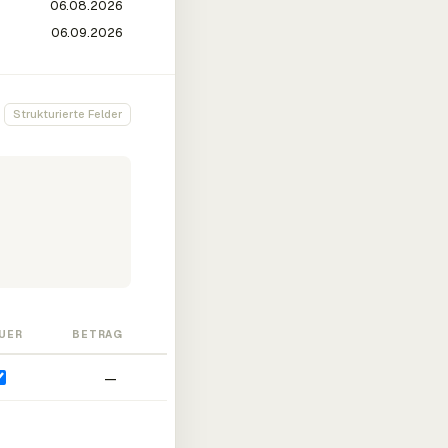
Strukturierte Felder
UER
BETRAG
—