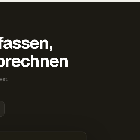
fassen,
abrechnen
est.