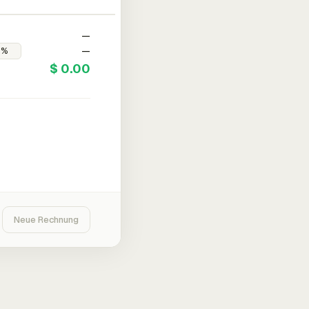
—
—
$ 0.00
Neue Rechnung