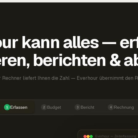
ur kann alles — er
ren, berichten & 
 Rechner liefert Ihnen die Zahl — Everhour übernimmt den R
Erfassen
Budget
Bericht
Rechnung
1
2
3
4
Everhour — Zeiterfassung