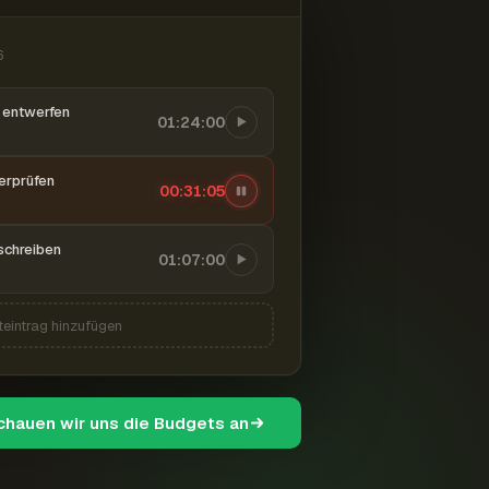
6
entwerfen
01:24:00
berprüfen
00:31:06
schreiben
01:07:00
teintrag hinzufügen
schauen wir uns die Budgets an