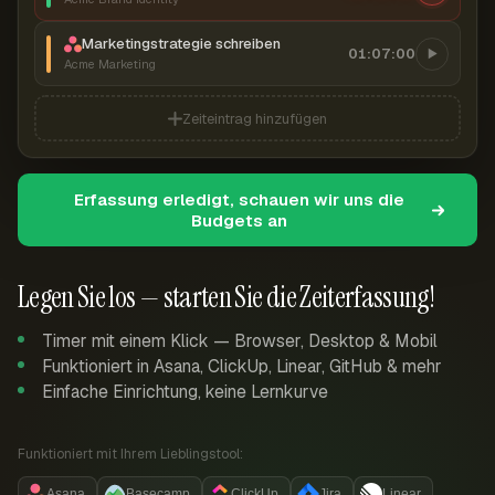
Marketingstrategie schreiben
01:07:00
Acme Marketing
Zeiteintrag hinzufügen
Erfassung erledigt, schauen wir uns die
Budgets an
Legen Sie los — starten Sie die Zeiterfassung!
Timer mit einem Klick — Browser, Desktop & Mobil
Funktioniert in Asana, ClickUp, Linear, GitHub & mehr
Einfache Einrichtung, keine Lernkurve
Funktioniert mit Ihrem Lieblingstool:
Asana
Basecamp
ClickUp
Jira
Linear