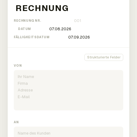
RECHNUNG NR.
DATUM
FÄLLIGKEITSDATUM
Strukturierte Felder
VON
AN