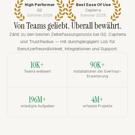
High Performer
Best Ease Of Use
G2
Capterra
Sommer 2026
Sommer 2026
Von Teams geliebt. Überall bewährt.
Zählt zu den besten Zeiterfassungstools bei G2, Capterra
und TrustRadius — mit durchgängigem Lob für
Benutzerfreundlichkeit, Integrationen und Support.
10K+
90K+
Teams weltweit
Installationen der Everhour-
Erweiterung
196M+
4M+
erledigte Aufgaben
erfasste Projekte