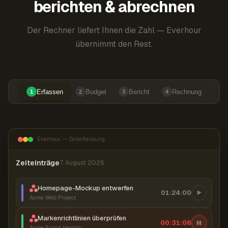
berichten & abrechnen
Der Rechner liefert Ihnen die Zahl — Everhour
übernimmt den Rest.
Erfassen
Budget
Bericht
Rechnung
1
2
3
4
Everhour — Zeiterfassung
Zeiteinträge
7. August 2026
Homepage-Mockup entwerfen
01:24:00
Acme Web Project
Markenrichtlinien überprüfen
00:31:07
Acme Brand Identity