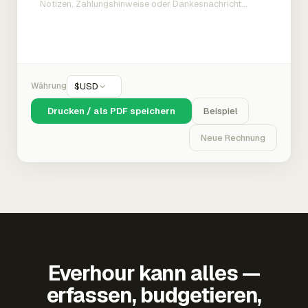
Währung
$
USD
Drucken / als PDF speichern
Beispiel
Neue Rechnung
Everhour kann alles —
erfassen, budgetieren,