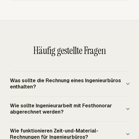
Häufig gestellte Fragen
Was sollte die Rechnung eines Ingenieurbüros
enthalten?
Die Rechnung eines Ingenieurbüros sollte Firmen- und
Wie sollte Ingenieurarbeit mit Festhonorar
Kundendaten, Rechnungsnummer, Rechnungsdatum,
abgerechnet werden?
Abrechnungszeitraum, Projektname, Vertrags- oder
Bestellreferenz, Beschreibung der Leistungen,
Ingenieurarbeit mit Festhonorar wird in der Regel nach
Wie funktionieren Zeit-und-Material-
Abrechnungsgrundlage, Positionsbeträge,
genehmigter Phase, Meilenstein oder prozentualem
Rechnungen für Ingenieurbüros?