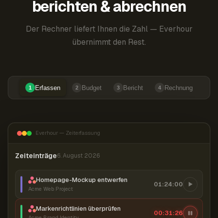
berichten & abrechnen
Der Rechner liefert Ihnen die Zahl — Everhour
übernimmt den Rest.
Erfassen
Budget
Bericht
Rechnung
1
2
3
4
Everhour — Zeiterfassung
Zeiteinträge
6. August 2026
Homepage-Mockup entwerfen
01:24:00
Acme Web Project
Markenrichtlinien überprüfen
00:31:27
Acme Brand Identity