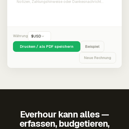
Währung
$
USD
Drucken / als PDF speichern
Beispiel
Neue Rechnung
Everhour kann alles —
erfassen, budgetieren,