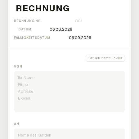
RECHNUNG NR.
DATUM
FÄLLIGKEITSDATUM
Strukturierte Felder
VON
AN