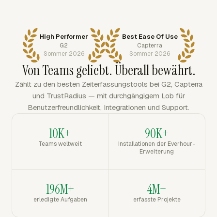
High Performer
Best Ease Of Use
G2
Capterra
Sommer 2026
Sommer 2026
Von Teams geliebt. Überall bewährt.
Zählt zu den besten Zeiterfassungstools bei G2, Capterra
und TrustRadius — mit durchgängigem Lob für
Benutzerfreundlichkeit, Integrationen und Support.
10K+
90K+
Teams weltweit
Installationen der Everhour-
Erweiterung
196M+
4M+
erledigte Aufgaben
erfasste Projekte