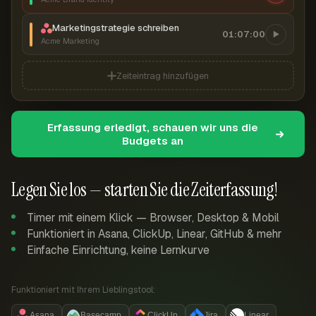
Marketingstrategie schreiben
01:07:00
Acme Marketing
Zeiteintrag hinzufügen
Erfassung erledigt, schauen wir uns die
Budgets an
Legen Sie los — starten Sie die Zeiterfassung!
Timer mit einem Klick — Browser, Desktop & Mobil
Funktioniert in Asana, ClickUp, Linear, GitHub & mehr
Einfache Einrichtung, keine Lernkurve
Funktioniert mit Ihrem Lieblingstool:
Asana
Basecamp
ClickUp
Jira
Linear