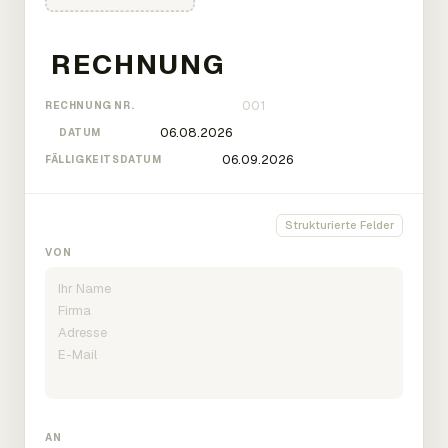
RECHNUNG NR.
DATUM
FÄLLIGKEITSDATUM
Strukturierte Felder
VON
AN