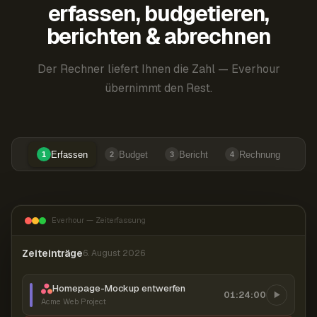
erfassen, budgetieren,
berichten & abrechnen
Der Rechner liefert Ihnen die Zahl — Everhour
übernimmt den Rest.
Erfassen
Budget
Bericht
Rechnung
1
2
3
4
Everhour — Zeiterfassung
Zeiteinträge
6. August 2026
Homepage-Mockup entwerfen
01:24:00
Acme Web Project