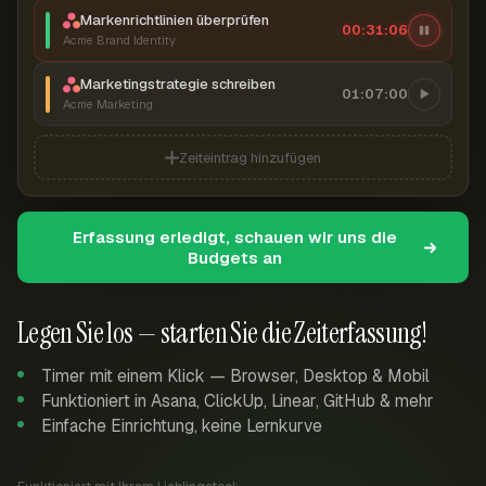
Markenrichtlinien überprüfen
00:31:07
Acme Brand Identity
Marketingstrategie schreiben
01:07:00
Acme Marketing
Zeiteintrag hinzufügen
Erfassung erledigt, schauen wir uns die
Budgets an
Legen Sie los — starten Sie die Zeiterfassung!
Timer mit einem Klick — Browser, Desktop & Mobil
Funktioniert in Asana, ClickUp, Linear, GitHub & mehr
Einfache Einrichtung, keine Lernkurve