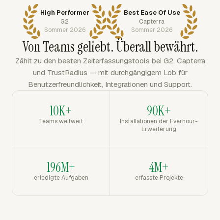
High Performer
Best Ease Of Use
G2
Capterra
Sommer 2026
Sommer 2026
Von Teams geliebt. Überall bewährt.
Zählt zu den besten Zeiterfassungstools bei G2, Capterra
und TrustRadius — mit durchgängigem Lob für
Benutzerfreundlichkeit, Integrationen und Support.
10K+
90K+
Teams weltweit
Installationen der Everhour-
Erweiterung
196M+
4M+
erledigte Aufgaben
erfasste Projekte