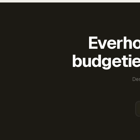
Everho
budgetie
Der