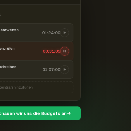
6
entwerfen
01:24:00
berprüfen
00:31:06
schreiben
01:07:00
teintrag hinzufügen
schauen wir uns die Budgets an