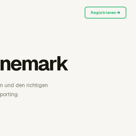
Registrieren
änemark
und den richtigen
orting.