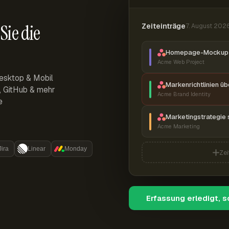
Sie die
Zeiteinträge
7. August 202
Homepage-Mockup 
Acme Web Project
esktop & Mobil
Markenrichtlinien ü
r, GitHub & mehr
Acme Brand Identity
e
Marketingstrategie 
Acme Marketing
Jira
Linear
Monday
Zei
Erfassung erledigt, 