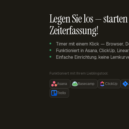
Legen Sie los — starten 
Zeiterfassung!
Timer mit einem Klick — Browser, D
Funktioniert in Asana, ClickUp, Linea
Einfache Einrichtung, keine Lernkurv
Funktioniert mit Ihrem Lieblingstool:
Asana
Basecamp
ClickUp
Trello