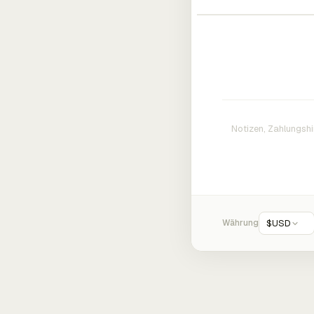
Währung
$
USD