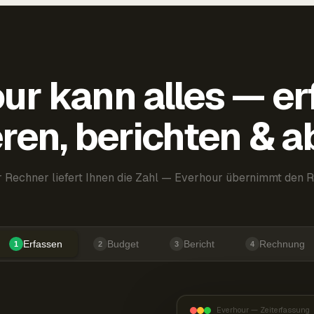
ur kann alles — er
ren, berichten & 
 Rechner liefert Ihnen die Zahl — Everhour übernimmt den R
Erfassen
Budget
Bericht
Rechnung
1
2
3
4
Everhour — Zeiterfassung