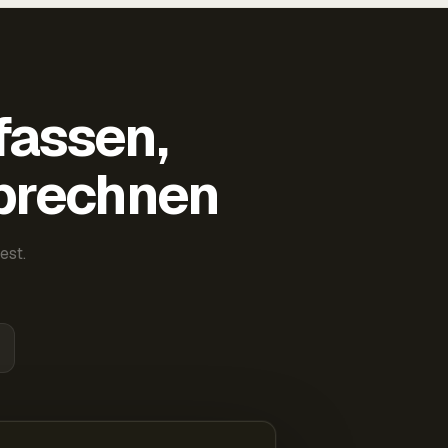
fassen,
abrechnen
est.