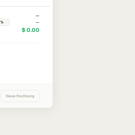
—
—
$ 0.00
Neue Rechnung