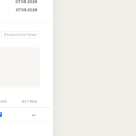
Strukturierte Felder
UER
BETRAG
—