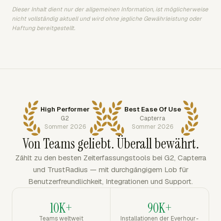
Dieser Inhalt dient nur der allgemeinen Information, ist möglicherweise
nicht vollständig aktuell und wird ohne jegliche Gewährleistung oder
Haftung bereitgestellt.
High Performer
Best Ease Of Use
G2
Capterra
Sommer 2026
Sommer 2026
Von Teams geliebt. Überall bewährt.
Zählt zu den besten Zeiterfassungstools bei G2, Capterra
und TrustRadius — mit durchgängigem Lob für
Benutzerfreundlichkeit, Integrationen und Support.
10K+
90K+
Teams weltweit
Installationen der Everhour-