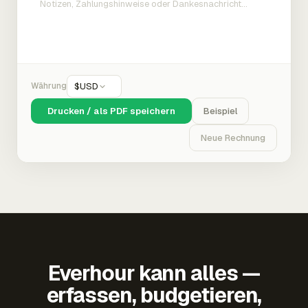
Währung
$
USD
Drucken / als PDF speichern
Beispiel
Neue Rechnung
Everhour kann alles —
erfassen, budgetieren,