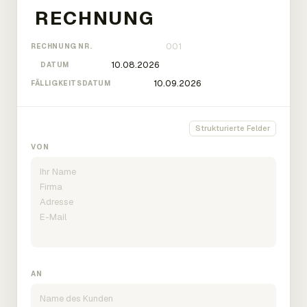
RECHNUNG NR.
DATUM
FÄLLIGKEITSDATUM
Strukturierte Felder
VON
AN