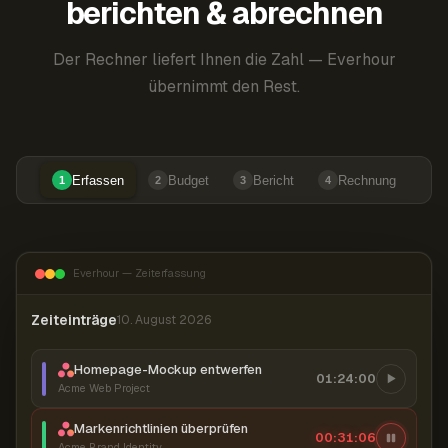
berichten & abrechnen
Der Rechner liefert Ihnen die Zahl — Everhour
übernimmt den Rest.
Erfassen
Budget
Bericht
Rechnung
1
2
3
4
Everhour — Zeiterfassung
Zeiteinträge
10. August 2026
Homepage-Mockup entwerfen
01:24:00
Acme Web Project
Markenrichtlinien überprüfen
00:31:07
Acme Brand Identity