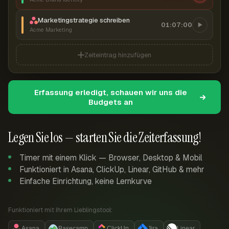
Marketingstrategie schreiben
01:07:00
Acme Marketing
Zeiteintrag hinzufügen
Erfassung erledigt, schauen wir uns die
Budgets an
Legen Sie los — starten Sie die Zeiterfassung!
Timer mit einem Klick — Browser, Desktop & Mobil
Funktioniert in Asana, ClickUp, Linear, GitHub & mehr
Einfache Einrichtung, keine Lernkurve
Funktioniert mit Ihrem Lieblingstool:
Asana
Basecamp
ClickUp
Jira
Linear