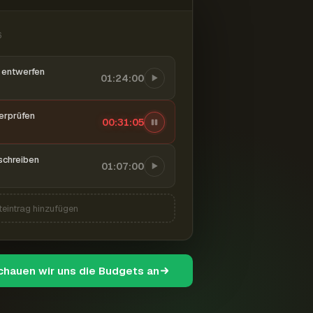
6
entwerfen
01:24:00
berprüfen
00:31:06
schreiben
01:07:00
teintrag hinzufügen
schauen wir uns die Budgets an