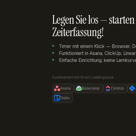
Legen Sie los — starten 
Zeiterfassung!
Timer mit einem Klick — Browser, D
Funktioniert in Asana, ClickUp, Linea
Einfache Einrichtung, keine Lernkurv
Funktioniert mit Ihrem Lieblingstool:
Asana
Basecamp
ClickUp
Trello