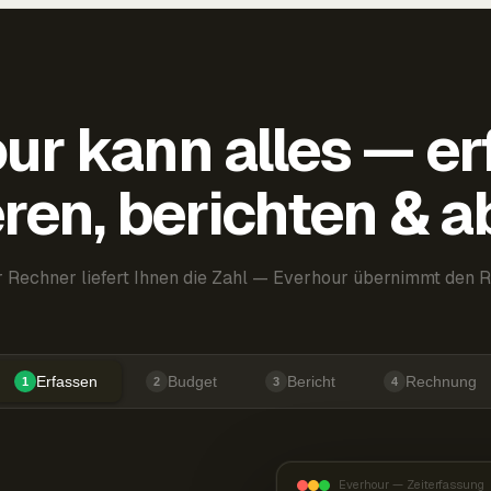
ur kann alles — er
ren, berichten & 
 Rechner liefert Ihnen die Zahl — Everhour übernimmt den R
Erfassen
Budget
Bericht
Rechnung
1
2
3
4
Everhour — Zeiterfassung