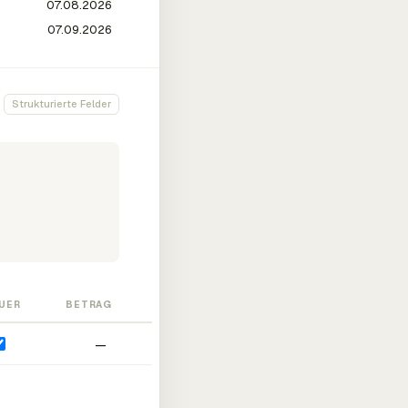
Strukturierte Felder
UER
BETRAG
—