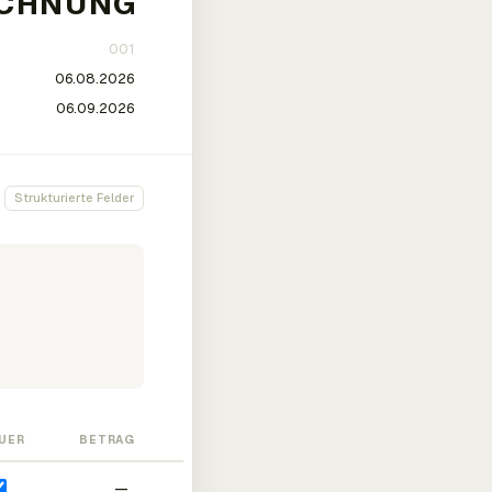
Strukturierte Felder
UER
BETRAG
—