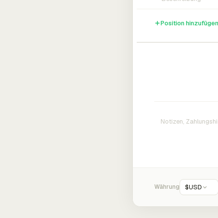
Position hinzufüge
Währung
$
USD