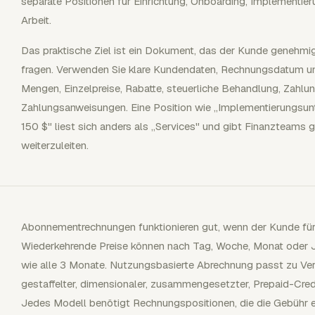
separate Positionen für Einrichtung, Onboarding, Implementie
Arbeit.
Das praktische Ziel ist ein Dokument, das der Kunde genehmig
fragen. Verwenden Sie klare Kundendaten, Rechnungsdatum u
Mengen, Einzelpreise, Rabatte, steuerliche Behandlung, Zahl
Zahlungsanweisungen. Eine Position wie „Implementierungsunt
150 $" liest sich anders als „Services" und gibt Finanzteams
weiterzuleiten.
Abonnementrechnungen funktionieren gut, wenn der Kunde für
Wiederkehrende Preise können nach Tag, Woche, Monat oder Jah
wie alle 3 Monate. Nutzungsbasierte Abrechnung passt zu Ver
gestaffelter, dimensionaler, zusammengesetzter, Prepaid-Cred
Jedes Modell benötigt Rechnungspositionen, die die Gebühr er