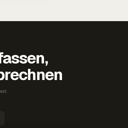
fassen,
abrechnen
est.