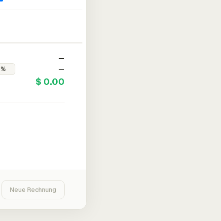
—
—
$ 0.00
Neue Rechnung