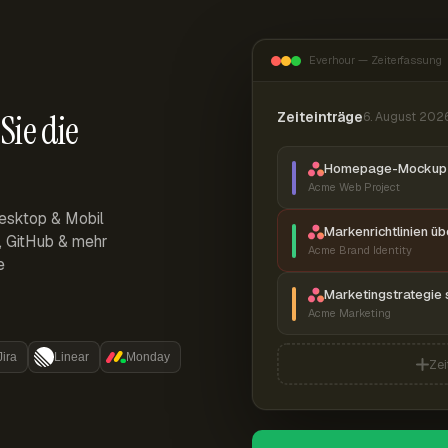
Everhour — Zeiterfassung
Sie die
Zeiteinträge
6. August 202
Homepage-Mockup 
Acme Web Project
esktop & Mobil
Markenrichtlinien ü
r, GitHub & mehr
Acme Brand Identity
e
Marketingstrategie 
Acme Marketing
Jira
Linear
Monday
Zei