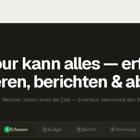
ur kann alles — er
ren, berichten & 
 Rechner liefert Ihnen die Zahl — Everhour übernimmt den R
Erfassen
Budget
Bericht
Rechnung
1
2
3
4