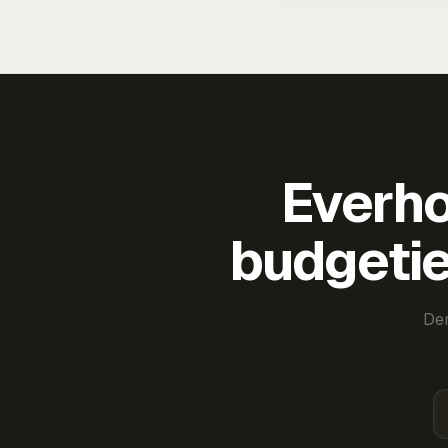
Everho
budgetie
Der