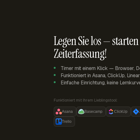
Legen Sie los — starten 
Zeiterfassung!
Timer mit einem Klick — Browser, D
Funktioniert in Asana, ClickUp, Linea
Einfache Einrichtung, keine Lernkurv
Funktioniert mit Ihrem Lieblingstool:
Asana
Basecamp
ClickUp
Trello