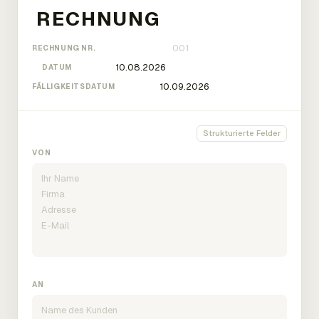
RECHNUNG NR.
DATUM
FÄLLIGKEITSDATUM
Strukturierte Felder
VON
AN