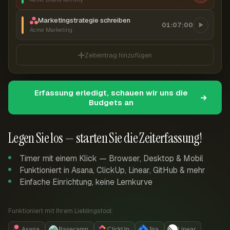
Marketingstrategie schreiben
01:07:00
Acme Marketing
Zeiteintrag hinzufügen
Erfassung erledigt, schauen wir uns die
Budgets an
Legen Sie los — starten Sie die Zeiterfassung!
Timer mit einem Klick — Browser, Desktop & Mobil
Funktioniert in Asana, ClickUp, Linear, GitHub & mehr
Einfache Einrichtung, keine Lernkurve
Funktioniert mit Ihrem Lieblingstool:
Asana
Basecamp
ClickUp
Jira
Linear