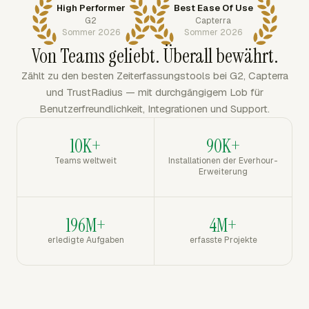
High Performer
Best Ease Of Use
G2
Capterra
Sommer 2026
Sommer 2026
Von Teams geliebt. Überall bewährt.
Zählt zu den besten Zeiterfassungstools bei G2, Capterra
und TrustRadius — mit durchgängigem Lob für
Benutzerfreundlichkeit, Integrationen und Support.
10K+
90K+
Teams weltweit
Installationen der Everhour-
Erweiterung
196M+
4M+
erledigte Aufgaben
erfasste Projekte