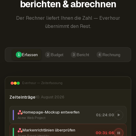
berichten & abrechnen
Der Rechner liefert Ihnen die Zahl — Everhour
übernimmt den Rest.
Erfassen
Budget
Bericht
Rechnung
1
2
3
4
Everhour — Zeiterfassung
Zeiteinträge
10. August 2026
Homepage-Mockup entwerfen
01:24:00
Acme Web Project
Markenrichtlinien überprüfen
00:31:07
Acme Brand Identity