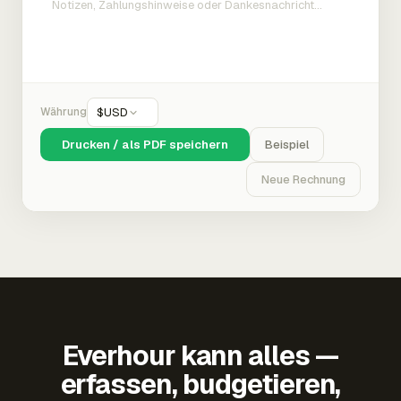
Währung
$
USD
Drucken / als PDF speichern
Beispiel
Neue Rechnung
Everhour kann alles —
erfassen, budgetieren,