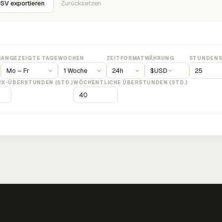
SV exportieren
Zurücksetzen
M
ANGEZEIGTE TAGE
WOCHEN
ZEITFORMAT
WÄHRUNG
STUNDENS
$
USD
2X-ÜBERSTUNDEN (STD.)
WÖCHENTLICHE ÜBERSTUNDEN (STD.)