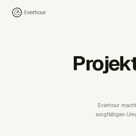
Everhour
Projek
Everhour macht
sorgfältigen U