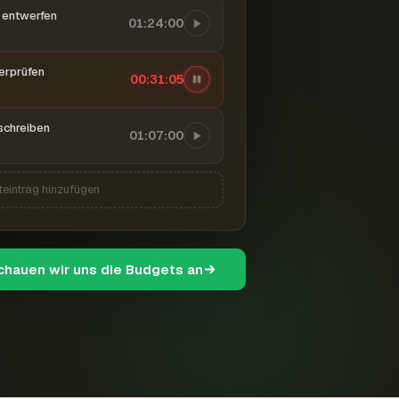
entwerfen
01:24:00
berprüfen
00:31:06
schreiben
01:07:00
teintrag hinzufügen
schauen wir uns die Budgets an