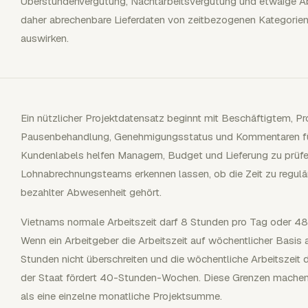
Überstundenvergütung, Nachtarbeitsvergütung und etwaige Ab
daher abrechenbare Lieferdaten von zeitbezogenen Kategorien 
auswirken.
Ein nützlicher Projektdatensatz beginnt mit Beschäftigtem, Pro
Pausenbehandlung, Genehmigungsstatus und Kommentaren für
Kundenlabels helfen Managern, Budget und Lieferung zu pr
Lohnabrechnungsteams erkennen lassen, ob die Zeit zu regulär
bezahlter Abwesenheit gehört.
Vietnams normale Arbeitszeit darf 8 Stunden pro Tag oder 48
Wenn ein Arbeitgeber die Arbeitszeit auf wöchentlicher Basis a
Stunden nicht überschreiten und die wöchentliche Arbeitszeit 
der Staat fördert 40-Stunden-Wochen. Diese Grenzen machen
als eine einzelne monatliche Projektsumme.