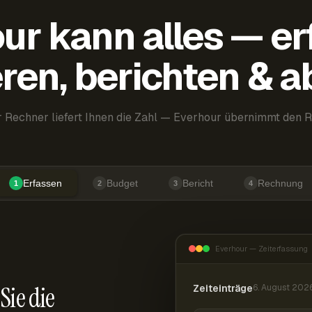
ur kann alles — er
ren, berichten & 
 Rechner liefert Ihnen die Zahl — Everhour übernimmt den R
Erfassen
Budget
Bericht
Rechnung
1
2
3
4
Everhour — Zeiterfassung
Sie die
Zeiteinträge
6. August 202