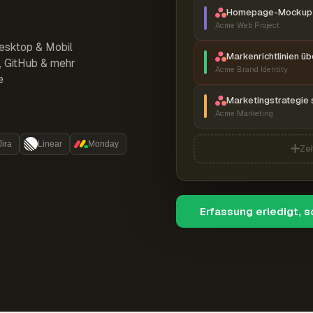
Homepage-Mockup 
Acme Web Project
esktop & Mobil
Markenrichtlinien ü
r, GitHub & mehr
Acme Brand Identity
e
Marketingstrategie 
Acme Marketing
Jira
Linear
Monday
Zei
Erfassung erledigt, 