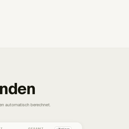
unden
en automatisch berechnet.
HT
GESAMT