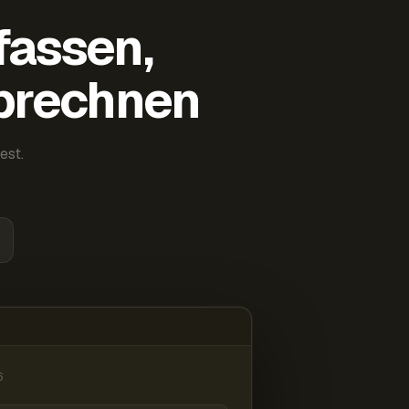
fassen,
abrechnen
est.
6