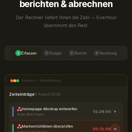
berichten & abrechnen
Der Rechner liefert Ihnen die Zahl — Everhour
übernimmt den Rest.
Erfassen
Budget
Bericht
Rechnung
1
2
3
4
Everhour — Zeiterfassung
Zeiteinträge
8. August 2026
Homepage-Mockup entwerfen
01:24:00
Acme Web Project
Markenrichtlinien überprüfen
00:31:07
Acme Brand Identity