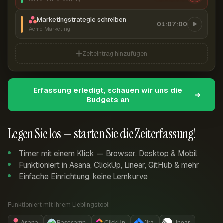
Marketingstrategie schreiben
01:07:00
Acme Marketing
Zeiteintrag hinzufügen
Erfassung erledigt, schauen wir uns die
Budgets an
Legen Sie los — starten Sie die Zeiterfassung!
Timer mit einem Klick — Browser, Desktop & Mobil
Funktioniert in Asana, ClickUp, Linear, GitHub & mehr
Einfache Einrichtung, keine Lernkurve
Funktioniert mit Ihrem Lieblingstool:
Asana
Basecamp
ClickUp
Jira
Linear