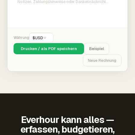
Währung
$
USD
Drucken / als PDF speichern
Beispiel
Neue Rechnung
Everhour kann alles —
erfassen, budgetieren,