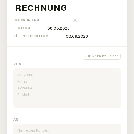
RECHNUNG NR.
DATUM
FÄLLIGKEITSDATUM
Strukturierte Felder
VON
AN