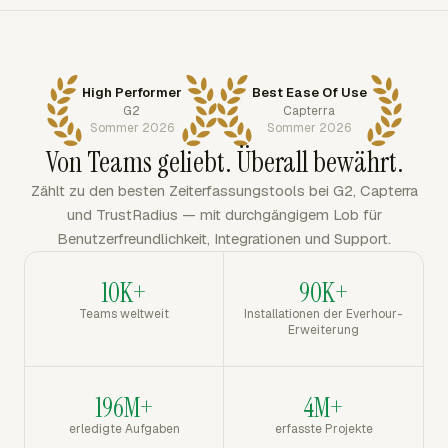
High Performer
Best Ease Of Use
G2
Capterra
Sommer 2026
Sommer 2026
Von Teams geliebt. Überall bewährt.
Zählt zu den besten Zeiterfassungstools bei G2, Capterra
und TrustRadius — mit durchgängigem Lob für
Benutzerfreundlichkeit, Integrationen und Support.
10K+
90K+
Teams weltweit
Installationen der Everhour-
Erweiterung
196M+
4M+
erledigte Aufgaben
erfasste Projekte