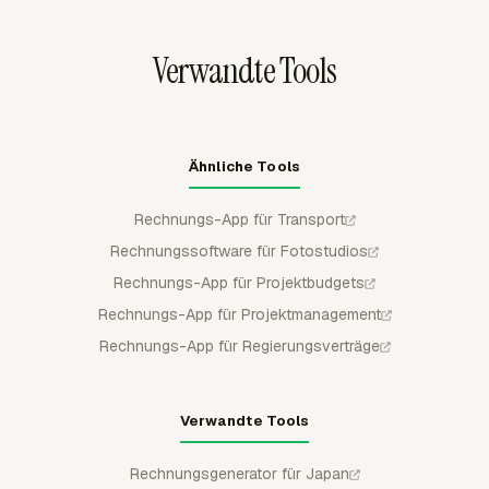
Inkassogebühren und Rabatte beeinflussen.
Zahlungsbedingungen speichern, anschließend können
Rechnungen nach QuickBooks Online, Xero oder
Verwandte Tools
FreshBooks exportiert werden, wobei der
Rechnungsstatus zurück in Everhour synchronisiert wird.
Ähnliche Tools
Rechnungs-App für Transport
Rechnungssoftware für Fotostudios
Rechnungs-App für Projektbudgets
Rechnungs-App für Projektmanagement
Rechnungs-App für Regierungsverträge
Verwandte Tools
Rechnungsgenerator für Japan