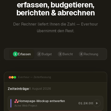
erfassen, budgetieren,
berichten & abrechnen
Der Rechner liefert Ihnen die Zahl — Everhour
übernimmt den Rest.
Erfassen
Budget
Bericht
Rechnung
1
2
3
4
Everhour — Zeiterfassung
Zeiteinträge
8. August 2026
Homepage-Mockup entwerfen
01:24:00
Acme Web Project