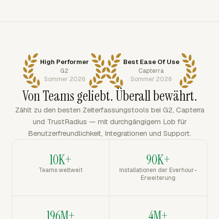
High Performer
Best Ease Of Use
G2
Capterra
Sommer 2026
Sommer 2026
Von Teams geliebt. Überall bewährt.
Zählt zu den besten Zeiterfassungstools bei G2, Capterra
und TrustRadius — mit durchgängigem Lob für
Benutzerfreundlichkeit, Integrationen und Support.
10K+
90K+
Teams weltweit
Installationen der Everhour-
Erweiterung
196M+
4M+