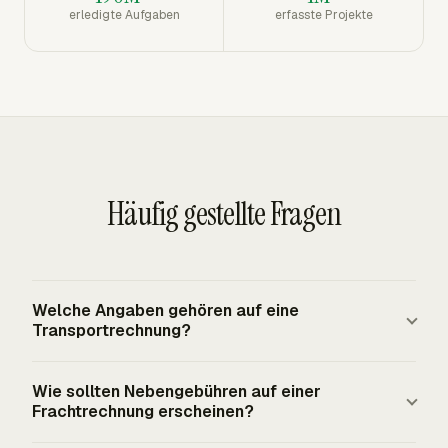
erledigte Aufgaben
erfasste Projekte
Häufig gestellte Fragen
Welche Angaben gehören auf eine
Transportrechnung?
Eine Transportrechnung sollte den Kunden, Frachtführer
Wie sollten Nebengebühren auf einer
oder Anbieter, die Rechnungsnummer, das
Frachtrechnung erscheinen?
Rechnungsdatum, das Versanddatum, Ursprung, Ziel,