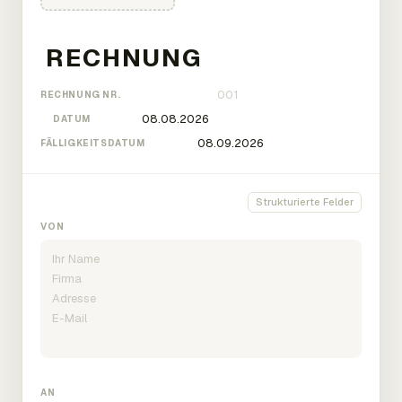
RECHNUNG NR.
DATUM
FÄLLIGKEITSDATUM
Strukturierte Felder
VON
AN