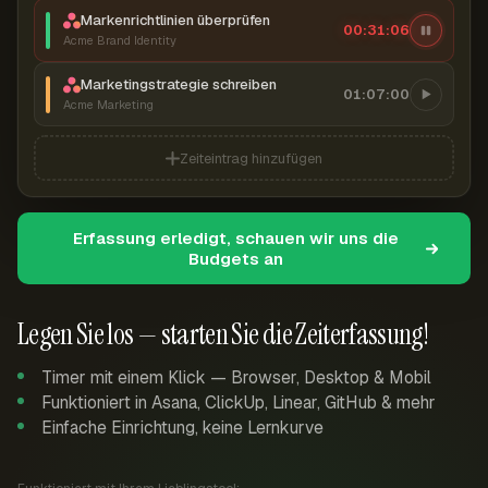
Markenrichtlinien überprüfen
00:31:07
Acme Brand Identity
Marketingstrategie schreiben
01:07:00
Acme Marketing
Zeiteintrag hinzufügen
Erfassung erledigt, schauen wir uns die
Budgets an
Legen Sie los — starten Sie die Zeiterfassung!
Timer mit einem Klick — Browser, Desktop & Mobil
Funktioniert in Asana, ClickUp, Linear, GitHub & mehr
Einfache Einrichtung, keine Lernkurve