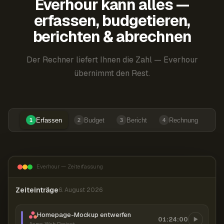
Everhour kann alles —
erfassen, budgetieren,
berichten & abrechnen
Der Rechner liefert Ihnen die Zahl — Everhour
übernimmt den Rest.
Erfassen
Budget
Bericht
Rechnung
1
2
3
4
Everhour — Zeiterfassung
Zeiteinträge
6. August 2026
Homepage-Mockup entwerfen
01:24:00