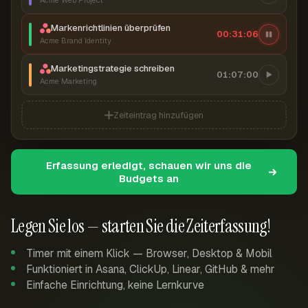
Acme Web Project
Markenrichtlinien überprüfen
00:31:07
Acme Brand Identity
Marketingstrategie schreiben
01:07:00
Acme Marketing
Zeiteintrag hinzufügen
Erfassung erledigt, schauen wir uns die
Budgets an
Legen Sie los — starten Sie die Zeiterfassung!
Timer mit einem Klick — Browser, Desktop & Mobil
Funktioniert in Asana, ClickUp, Linear, GitHub & mehr
Einfache Einrichtung, keine Lernkurve