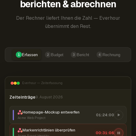
berichten & abrechnen
Der Rechner liefert Ihnen die Zahl — Everhour
übernimmt den Rest.
Erfassen
Budget
Bericht
Rechnung
1
2
3
4
Everhour — Zeiterfassung
Zeiteinträge
9. August 2026
Homepage-Mockup entwerfen
01:24:00
Acme Web Project
Markenrichtlinien überprüfen
00:31:07
Acme Brand Identity