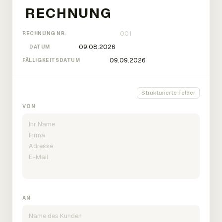
RECHNUNG NR.
DATUM
FÄLLIGKEITSDATUM
Strukturierte Felder
VON
AN