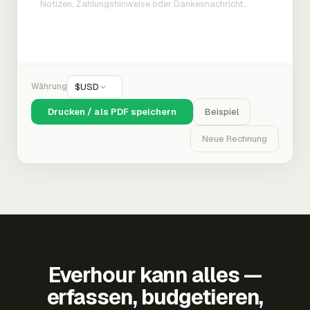
Währung
$
USD
Drucken / als PDF speichern
Beispiel
Neue Rechnung
Everhour kann alles —
erfassen, budgetieren,