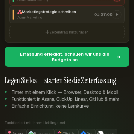
Marketingstrategie schreiben
01:07:00
Acme Marketing
Zeiteintrag hinzufügen
Erfassung erledigt, schauen wir uns die
Budgets an
Legen Sie los — starten Sie die Zeiterfassung!
Timer mit einem Klick — Browser, Desktop & Mobil
Funktioniert in Asana, ClickUp, Linear, GitHub & mehr
Einfache Einrichtung, keine Lernkurve
Funktioniert mit Ihrem Lieblingstool:
Asana
Basecamp
ClickUp
Jira
Linear