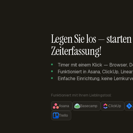
Legen Sie los — starten 
Zeiterfassung!
Timer mit einem Klick — Browser, D
Funktioniert in Asana, ClickUp, Linea
Einfache Einrichtung, keine Lernkurv
Funktioniert mit Ihrem Lieblingstool:
Asana
Basecamp
ClickUp
Trello