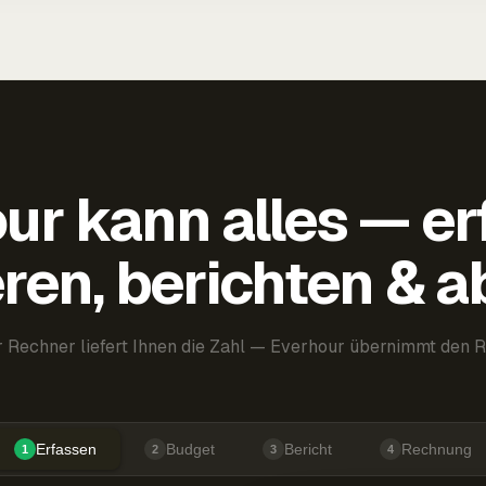
ur kann alles — er
ren, berichten & 
 Rechner liefert Ihnen die Zahl — Everhour übernimmt den R
Erfassen
Budget
Bericht
Rechnung
1
2
3
4