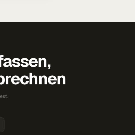
fassen,
abrechnen
est.