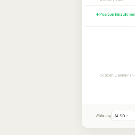
Position hinzufüge
Währung
$
USD