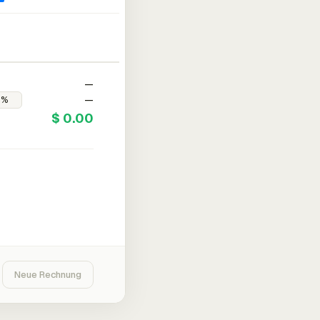
—
—
$ 0.00
Neue Rechnung