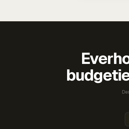
Everho
budgetie
Der