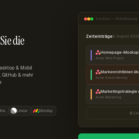
Everhour — Zeiterfassung
Sie die
Zeiteinträge
6. August 202
Homepage-Mockup 
Acme Web Project
esktop & Mobil
Markenrichtlinien ü
r, GitHub & mehr
Acme Brand Identity
e
Marketingstrategie 
Acme Marketing
Jira
Linear
Monday
Zei