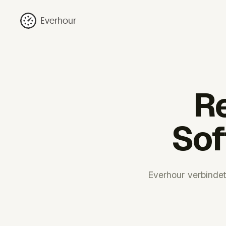
Everhour
R
Sof
Everhour verbinde