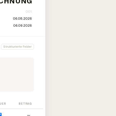
Strukturierte Felder
UER
BETRAG
—