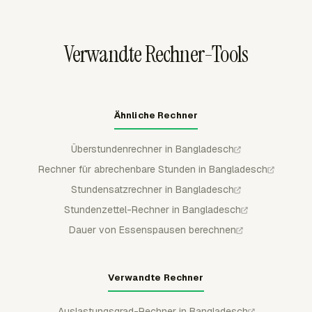
zuordnen.
genehmigen, ablehnen, teilweise genehmigen oder
sperren, wenn Pausenabzüge, Überstundenkontext oder
Verwandte Rechner-Tools
Korrekturen geprüft werden müssen.
Ähnliche Rechner
Überstundenrechner in Bangladesch
Rechner für abrechenbare Stunden in Bangladesch
Stundensatzrechner in Bangladesch
Stundenzettel-Rechner in Bangladesch
Dauer von Essenspausen berechnen
Verwandte Rechner
Auslastungsgrad-Rechner in Bangladesch