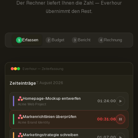
Der Rechner liefert Ihnen die Zahl — Everhour
übernimmt den Rest.
Erfassen
Budget
Bericht
Rechnung
1
2
3
4
Everhour — Zeiterfassung
Zeiteinträge
7. August 2026
Homepage-Mockup entwerfen
01:24:00
Acme Web Project
Markenrichtlinien überprüfen
00:31:07
Acme Brand Identity
Marketingstrategie schreiben
01:07:00