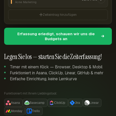
Acme Marketing
Zeiteintrag hinzufügen
Erfassung erledigt, schauen wir uns die
Budgets an
Legen Sie los — starten Sie die Zeiterfassung!
Timer mit einem Klick — Browser, Desktop & Mobil
Funktioniert in Asana, ClickUp, Linear, GitHub & mehr
Einfache Einrichtung, keine Lernkurve
Funktioniert mit Ihrem Lieblingstool:
Asana
Basecamp
ClickUp
Jira
Linear
Monday
Trello