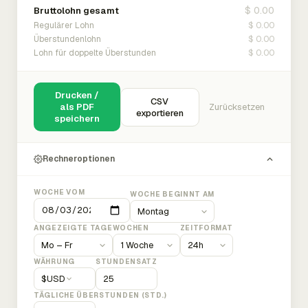
$ 0.00
Bruttolohn gesamt
$ 0.00
Regulärer Lohn
$ 0.00
Überstundenlohn
$ 0.00
Lohn für doppelte Überstunden
Drucken /
CSV
als PDF
Zurücksetzen
exportieren
speichern
Rechneroptionen
WOCHE VOM
WOCHE BEGINNT AM
ANGEZEIGTE TAGE
WOCHEN
ZEITFORMAT
WÄHRUNG
STUNDENSATZ
$
USD
TÄGLICHE ÜBERSTUNDEN (STD.)