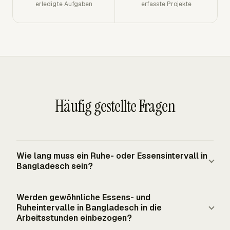
erledigte Aufgaben
erfasste Projekte
Häufig gestellte Fragen
Wie lang muss ein Ruhe- oder Essensintervall in
Bangladesch sein?
Die Regeln in Bangladesch verlangen mindestens ein
Werden gewöhnliche Essens- und
30-minütiges Ruhe- oder Essensintervall, wenn die
Ruheintervalle in Bangladesch in die
tägliche Arbeit 5 Stunden überschreitet. Arbeit über 6
Arbeitsstunden einbezogen?
Stunden erfordert ein Intervall von 1 Stunde. Arbeit von