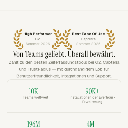
High Performer
Best Ease Of Use
G2
Capterra
Sommer 2026
Sommer 2026
Von Teams geliebt. Überall bewährt.
Zählt zu den besten Zeiterfassungstools bei G2, Capterra
und TrustRadius — mit durchgängigem Lob für
Benutzerfreundlichkeit, Integrationen und Support.
10K+
90K+
Teams weltweit
Installationen der Everhour-
Erweiterung
196M+
4M+