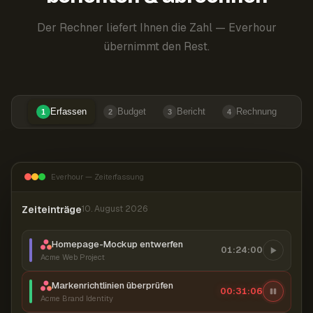
Der Rechner liefert Ihnen die Zahl — Everhour
übernimmt den Rest.
Erfassen
Budget
Bericht
Rechnung
1
2
3
4
Everhour — Zeiterfassung
Zeiteinträge
10. August 2026
Homepage-Mockup entwerfen
01:24:00
Acme Web Project
Markenrichtlinien überprüfen
00:31:07
Acme Brand Identity