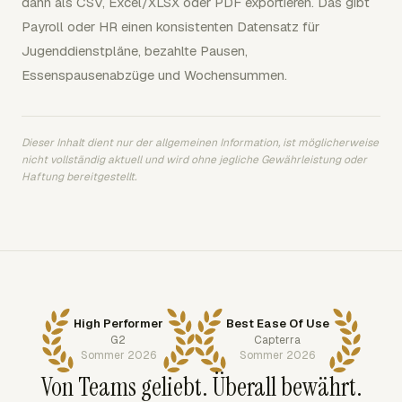
dann als CSV, Excel/XLSX oder PDF exportieren. Das gibt
Payroll oder HR einen konsistenten Datensatz für
Jugenddienstpläne, bezahlte Pausen,
Essenspausenabzüge und Wochensummen.
Dieser Inhalt dient nur der allgemeinen Information, ist möglicherweise
nicht vollständig aktuell und wird ohne jegliche Gewährleistung oder
Haftung bereitgestellt.
High Performer
Best Ease Of Use
G2
Capterra
Sommer 2026
Sommer 2026
Von Teams geliebt. Überall bewährt.