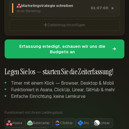
Marketingstrategie schreiben
01:07:00
Acme Marketing
Zeiteintrag hinzufügen
Erfassung erledigt, schauen wir uns die
Budgets an
Legen Sie los — starten Sie die Zeiterfassung!
Timer mit einem Klick — Browser, Desktop & Mobil
Funktioniert in Asana, ClickUp, Linear, GitHub & mehr
Einfache Einrichtung, keine Lernkurve
Funktioniert mit Ihrem Lieblingstool:
Asana
Basecamp
ClickUp
Jira
Linear