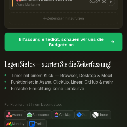
01:07:00
Acme Marketing
Zeiteintrag hinzufügen
Erfassung erledigt, schauen wir uns die
Budgets an
Legen Sie los — starten Sie die Zeiterfassung!
Timer mit einem Klick — Browser, Desktop & Mobil
Funktioniert in Asana, ClickUp, Linear, GitHub & mehr
Einfache Einrichtung, keine Lernkurve
Funktioniert mit Ihrem Lieblingstool:
Asana
Basecamp
ClickUp
Jira
Linear
Monday
Trello