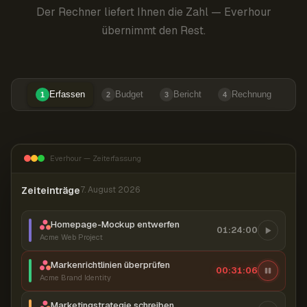
Der Rechner liefert Ihnen die Zahl — Everhour
übernimmt den Rest.
Erfassen
Budget
Bericht
Rechnung
1
2
3
4
Everhour — Zeiterfassung
Zeiteinträge
7. August 2026
Homepage-Mockup entwerfen
01:24:00
Acme Web Project
Markenrichtlinien überprüfen
00:31:06
Acme Brand Identity
Marketingstrategie schreiben