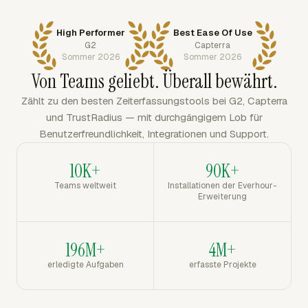
High Performer
Best Ease Of Use
G2
Capterra
Sommer 2026
Sommer 2026
Von Teams geliebt. Überall bewährt.
Zählt zu den besten Zeiterfassungstools bei G2, Capterra
und TrustRadius — mit durchgängigem Lob für
Benutzerfreundlichkeit, Integrationen und Support.
10K+
90K+
Teams weltweit
Installationen der Everhour-
Erweiterung
196M+
4M+
erledigte Aufgaben
erfasste Projekte