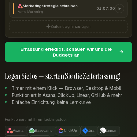
Marketingstrategie schreiben
01:07:00
Acme Marketing
Zeiteintrag hinzufügen
Erfassung erledigt, schauen wir uns die
Budgets an
Legen Sie los — starten Sie die Zeiterfassung!
Timer mit einem Klick — Browser, Desktop & Mobil
Funktioniert in Asana, ClickUp, Linear, GitHub & mehr
Einfache Einrichtung, keine Lernkurve
Funktioniert mit Ihrem Lieblingstool:
Asana
Basecamp
ClickUp
Jira
Linear