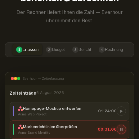
Der Rechner liefert Ihnen die Zahl — Everhour
übernimmt den Rest.
Erfassen
Budget
Bericht
Rechnung
1
2
3
4
Everhour — Zeiterfassung
Zeiteinträge
6. August 2026
Homepage-Mockup entwerfen
01:24:00
Acme Web Project
Markenrichtlinien überprüfen
00:31:07
Acme Brand Identity