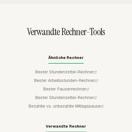
genehmigen, ablehnen oder teilweise genehmigen, und
eingereichte oder genehmigte Zeit ist vor regulären
Bearbeitungen durch Mitglieder geschützt, sofern sie
nicht zurückgezogen oder abgelehnt wird.
Verwandte Rechner-Tools
Ähnliche Rechner
Bester Stundenzettel-Rechner
Bester Arbeitsstunden-Rechner
Bester Pausenrechner
Bester Stundenzettel-Rechner
Bezahlte vs. unbezahlte Mittagspause
Verwandte Rechner