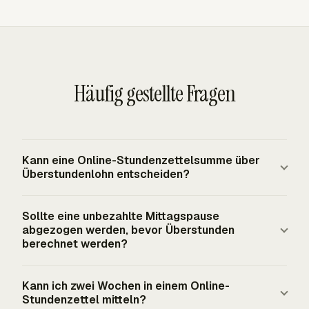
Häufig gestellte Fragen
Kann eine Online-Stundenzettelsumme über
Überstundenlohn entscheiden?
Eine Online-Summe kann Überstunden identifizieren, aber
Sollte eine unbezahlte Mittagspause
das rechtliche Lohnergebnis hängt vom
abgezogen werden, bevor Überstunden
Beschäftigtenstatus und den geltenden Regeln ab. Nach
berechnet werden?
der FLSA-Basis auf Bundesebene müssen erfasste,
Unbezahlte Essenspausen werden abgezogen, bevor die
nicht freigestellte Beschäftigte Überstundenlohn für
Kann ich zwei Wochen in einem Online-
wöchentliche Summe der bezahlten Stunden mit der
Arbeitsstunden über 40 in einer festen Arbeitswoche
Stundenzettel mitteln?