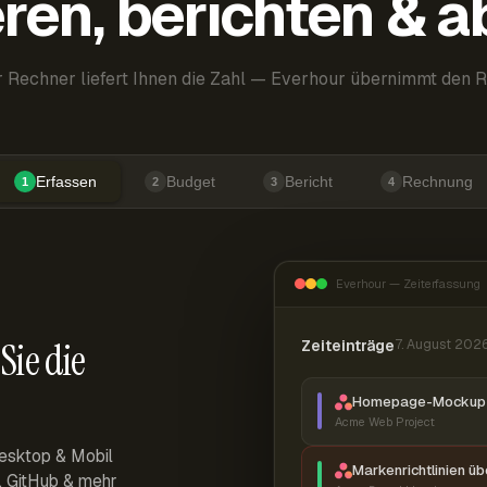
ren, berichten & 
 Rechner liefert Ihnen die Zahl — Everhour übernimmt den R
Erfassen
Budget
Bericht
Rechnung
1
2
3
4
Everhour — Zeiterfassung
Sie die
Zeiteinträge
7. August 202
Homepage-Mockup 
Acme Web Project
esktop & Mobil
Markenrichtlinien ü
r, GitHub & mehr