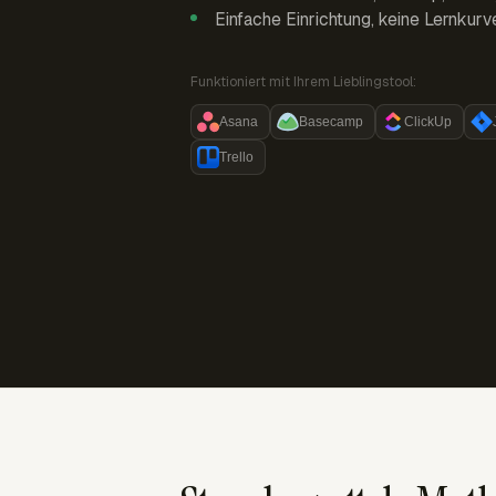
Einfache Einrichtung, keine Lernkurv
Funktioniert mit Ihrem Lieblingstool:
Asana
Basecamp
ClickUp
Trello