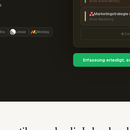
Acme Brand Identity
e
Marketingstrategie 
Acme Marketing
Jira
Linear
Monday
Zei
Erfassung erledigt, 