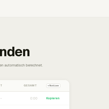
unden
en automatisch berechnet.
HT
GESAMT
+ Notizen
0:00
Kopieren