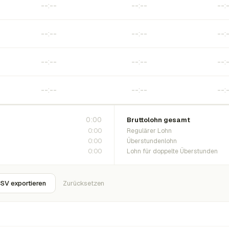
0:00
Bruttolohn gesamt
0:00
Regulärer Lohn
0:00
Überstundenlohn
0:00
Lohn für doppelte Überstunden
SV exportieren
Zurücksetzen