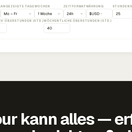
M
ANGEZEIGTE TAGE
WOCHEN
ZEITFORMAT
WÄHRUNG
STUNDENS
$
USD
2X-ÜBERSTUNDEN (STD.)
WÖCHENTLICHE ÜBERSTUNDEN (STD.)
ur kann alles — er