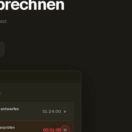
abrechnen
est.
6
entwerfen
01:24:00
berprüfen
00:31:06