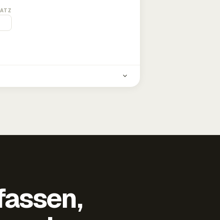
ATZ
fassen,