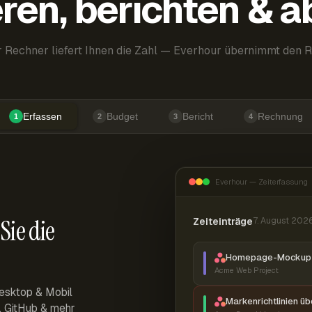
ren, berichten & 
 Rechner liefert Ihnen die Zahl — Everhour übernimmt den R
Erfassen
Budget
Bericht
Rechnung
1
2
3
4
Everhour — Zeiterfassung
Sie die
Zeiteinträge
7. August 202
Homepage-Mockup 
Acme Web Project
esktop & Mobil
Markenrichtlinien ü
r, GitHub & mehr