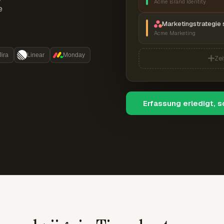
Acme Brand Identity
e
Marketingstrategie 
Acme Marketing
Jira
Linear
Monday
Zei
Erfassung erledigt, 