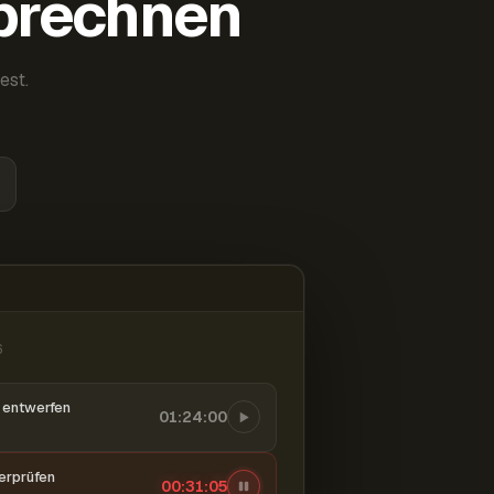
abrechnen
est.
6
entwerfen
01:24:00
berprüfen
00:31:06