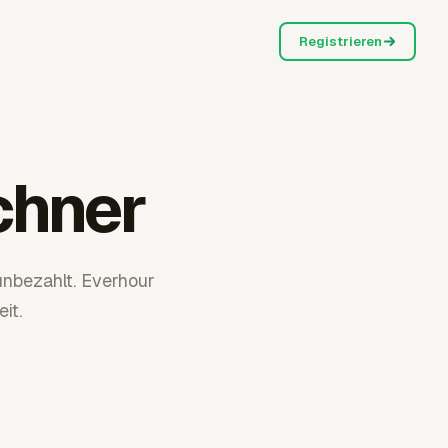
Registrieren
chner
nbezahlt. Everhour
it.