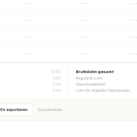
0:00
Bruttolohn gesamt
0:00
Regulärer Lohn
0:00
Überstundenlohn
0:00
Lohn für doppelte Überstunden
SV exportieren
Zurücksetzen