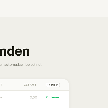
unden
en automatisch berechnet.
HT
GESAMT
+ Notizen
0:00
Kopieren