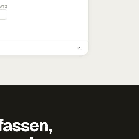
ATZ
fassen,