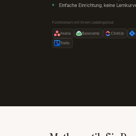
Einfache Einrichtung, keine Lernkurv
Funktioniert mit Ihrem Lieblingstool:
Asana
Basecamp
ClickUp
Trello