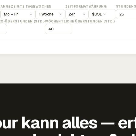
M
ANGEZEIGTE TAGE
WOCHEN
ZEITFORMAT
WÄHRUNG
STUNDENS
$
USD
2X-ÜBERSTUNDEN (STD.)
WÖCHENTLICHE ÜBERSTUNDEN (STD.)
ur kann alles — er