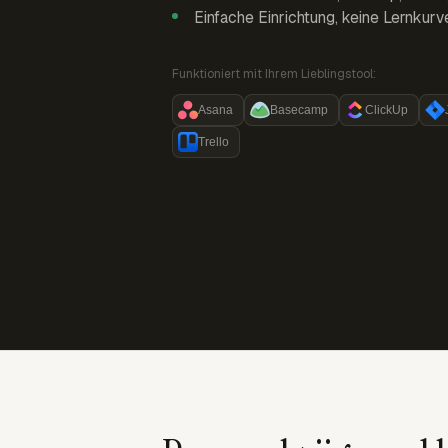
Einfache Einrichtung, keine Lernkurv
Funktioniert mit Ihrem Lieblingstool:
Asana
Basecamp
ClickUp
Trello