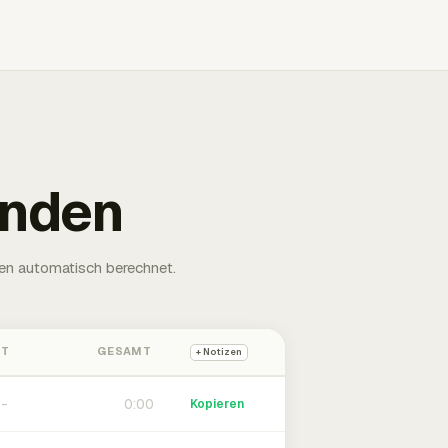
unden
en automatisch berechnet.
HT
GESAMT
+ Notizen
0:00
Kopieren