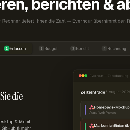
ren, berichten & 
 Rechner liefert Ihnen die Zahl — Everhour übernimmt den R
Erfassen
Budget
Bericht
Rechnung
1
2
3
4
Everhour — Zeiterfassung
Sie die
Zeiteinträge
6. August 202
Homepage-Mockup 
Acme Web Project
esktop & Mobil
Markenrichtlinien ü
r, GitHub & mehr