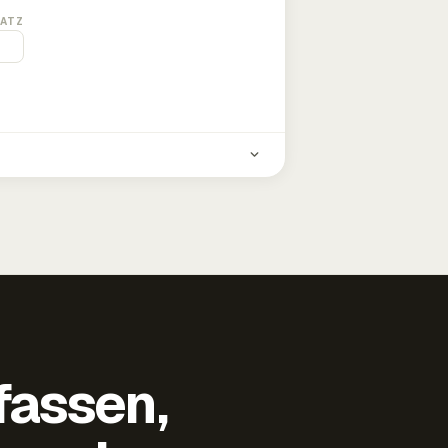
ATZ
fassen,