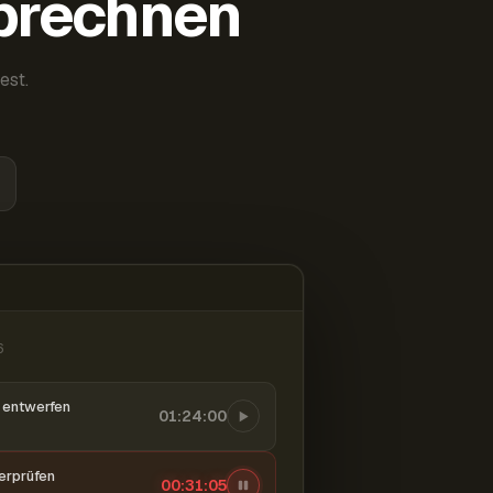
abrechnen
est.
6
entwerfen
01:24:00
berprüfen
00:31:06