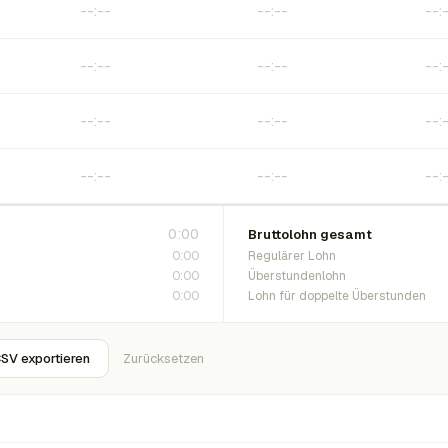
0:00
Bruttolohn gesamt
0:00
Regulärer Lohn
0:00
Überstundenlohn
0:00
Lohn für doppelte Überstunden
SV exportieren
Zurücksetzen