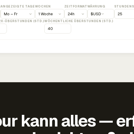
M
ANGEZEIGTE TAGE
WOCHEN
ZEITFORMAT
WÄHRUNG
STUNDENS
$
USD
2X-ÜBERSTUNDEN (STD.)
WÖCHENTLICHE ÜBERSTUNDEN (STD.)
ur kann alles — er