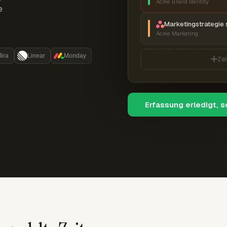
Acme Brand Identity
e
Marketingstrategie 
Acme Marketing
Jira
Linear
Monday
Zei
Erfassung erledigt, 