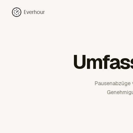
Everhour
Umfas
Pausenabzüge ve
Genehmigu