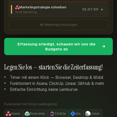
Marketingstrategie schreiben
01:07:00
Acme Marketing
Zeiteintrag hinzufügen
Erfassung erledigt, schauen wir uns die
Budgets an
Legen Sie los — starten Sie die Zeiterfassung!
Timer mit einem Klick — Browser, Desktop & Mobil
Funktioniert in Asana, ClickUp, Linear, GitHub & mehr
Einfache Einrichtung, keine Lernkurve
Funktioniert mit Ihrem Lieblingstool:
Asana
Basecamp
ClickUp
Jira
Linear