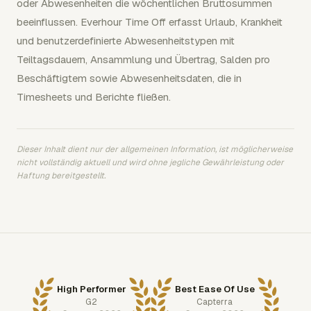
oder Abwesenheiten die wöchentlichen Bruttosummen
beeinflussen. Everhour Time Off erfasst Urlaub, Krankheit
und benutzerdefinierte Abwesenheitstypen mit
Teiltagsdauern, Ansammlung und Übertrag, Salden pro
Beschäftigtem sowie Abwesenheitsdaten, die in
Timesheets und Berichte fließen.
Dieser Inhalt dient nur der allgemeinen Information, ist möglicherweise
nicht vollständig aktuell und wird ohne jegliche Gewährleistung oder
Haftung bereitgestellt.
High Performer
Best Ease Of Use
G2
Capterra