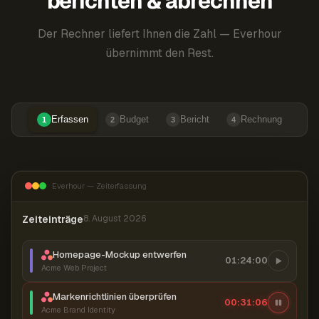
berichten & abrechnen
Der Rechner liefert Ihnen die Zahl — Everhour
übernimmt den Rest.
Erfassen
Budget
Bericht
Rechnung
1
2
3
4
Everhour — Zeiterfassung
Zeiteinträge
8. August 2026
Homepage-Mockup entwerfen
01:24:00
Acme Web Project
Markenrichtlinien überprüfen
00:31:07
Acme Brand Identity