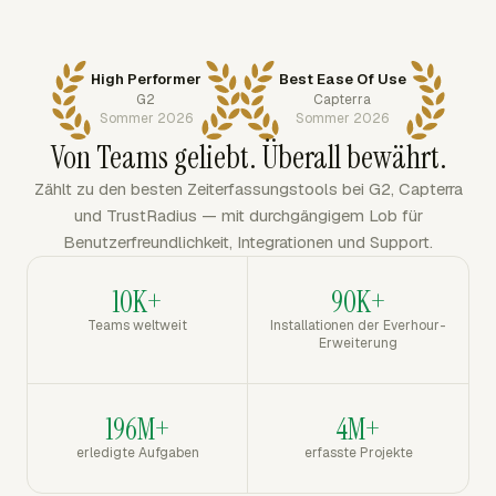
High Performer
Best Ease Of Use
G2
Capterra
Sommer 2026
Sommer 2026
Von Teams geliebt. Überall bewährt.
Zählt zu den besten Zeiterfassungstools bei G2, Capterra
und TrustRadius — mit durchgängigem Lob für
Benutzerfreundlichkeit, Integrationen und Support.
10K+
90K+
Teams weltweit
Installationen der Everhour-
Erweiterung
196M+
4M+
erledigte Aufgaben
erfasste Projekte