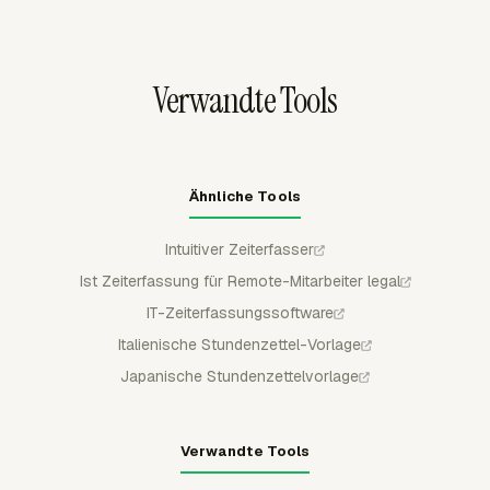
zusätzliche Protokollierung zu verhindern, nachdem ein
genehmigte Zeit bleibt für reguläre Mitglieder gesperrt,
Budget überschritten wurde.
damit Payroll, Abrechnung und Reporting geprüfte
Aufzeichnungen verwenden.
Verwandte Tools
Ähnliche Tools
Intuitiver Zeiterfasser
Ist Zeiterfassung für Remote-Mitarbeiter legal
IT-Zeiterfassungssoftware
Italienische Stundenzettel-Vorlage
Japanische Stundenzettelvorlage
Verwandte Tools