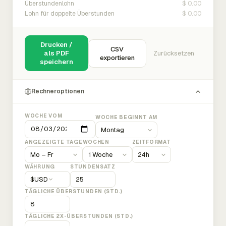
$ 0.00
Überstundenlohn
$ 0.00
Lohn für doppelte Überstunden
Drucken /
CSV
als PDF
Zurücksetzen
exportieren
speichern
Rechneroptionen
WOCHE VOM
WOCHE BEGINNT AM
ANGEZEIGTE TAGE
WOCHEN
ZEITFORMAT
WÄHRUNG
STUNDENSATZ
$
USD
TÄGLICHE ÜBERSTUNDEN (STD.)
TÄGLICHE 2X-ÜBERSTUNDEN (STD.)