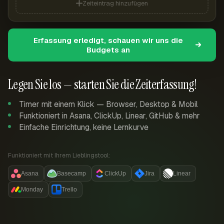
Zeiteintrag hinzufügen
Erfassung erledigt, schauen wir uns die
Budgets an
Legen Sie los — starten Sie die Zeiterfassung!
Timer mit einem Klick — Browser, Desktop & Mobil
Funktioniert in Asana, ClickUp, Linear, GitHub & mehr
Einfache Einrichtung, keine Lernkurve
Funktioniert mit Ihrem Lieblingstool:
Asana
Basecamp
ClickUp
Jira
Linear
Monday
Trello