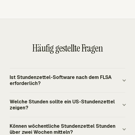
Häufig gestellte Fragen
Ist Stundenzettel-Software nach dem FLSA
erforderlich?
Das FLSA verlangt von erfassten Arbeitgebern, genaue
Welche Stunden sollte ein US-Stundenzettel
Aufzeichnungen für nicht freigestellte Arbeitnehmer zu
zeigen?
führen, schreibt aber kein bestimmtes Stundenzettel-
Format, keine App und kein Einstempelsystem vor. Ein
Für Arbeitnehmer, die unter die Mindestlohn- oder
Können wöchentliche Stundenzettel Stunden
Papierbogen, eine Tabelle, ein Timer oder Stundenzettel-
Überstundenbestimmungen des FLSA fallen, müssen
über zwei Wochen mitteln?