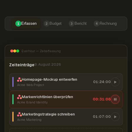
Erfassen
Budget
Bericht
Rechnung
1
2
3
4
Everhour — Zeiterfassung
Zeiteinträge
9. August 2026
Homepage-Mockup entwerfen
01:24:00
Acme Web Project
Markenrichtlinien überprüfen
00:31:07
Acme Brand Identity
Marketingstrategie schreiben
01:07:00
Acme Marketing