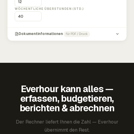
WÖCHENTLICHE ÜBERSTUNDEN (STD.)
Dokumentinformationen
für PDF / Druck
Everhour kann alles —
erfassen, budgetieren,
berichten & abrechnen
Der Rechner liefert Ihnen die Zahl — Everhour
übernimmt den Rest.