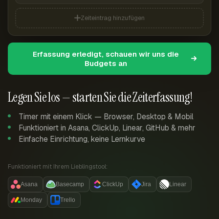
Zeiteintrag hinzufügen
Erfassung erledigt, schauen wir uns die
Budgets an
Legen Sie los — starten Sie die Zeiterfassung!
Timer mit einem Klick — Browser, Desktop & Mobil
Funktioniert in Asana, ClickUp, Linear, GitHub & mehr
Einfache Einrichtung, keine Lernkurve
Funktioniert mit Ihrem Lieblingstool:
Asana
Basecamp
ClickUp
Jira
Linear
Monday
Trello