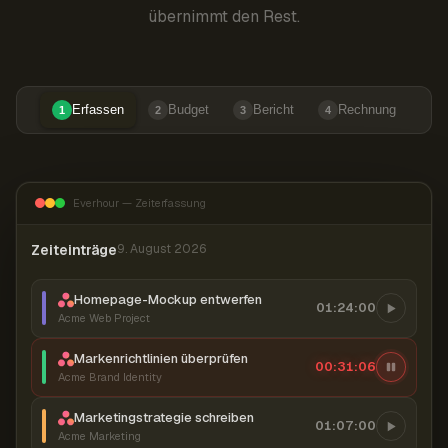
übernimmt den Rest.
Erfassen
Budget
Bericht
Rechnung
1
2
3
4
Everhour — Zeiterfassung
Zeiteinträge
9. August 2026
Homepage-Mockup entwerfen
01:24:00
Acme Web Project
Markenrichtlinien überprüfen
00:31:07
Acme Brand Identity
Marketingstrategie schreiben
01:07:00
Acme Marketing