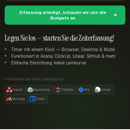
Erfassung erledigt, schauen wir uns die
Budgets an
Legen Sie los — starten Sie die Zeiterfassung!
Timer mit einem Klick — Browser, Desktop & Mobil
Funktioniert in Asana, ClickUp, Linear, GitHub & mehr
Einfache Einrichtung, keine Lernkurve
Funktioniert mit Ihrem Lieblingstool:
Asana
Basecamp
ClickUp
Jira
Linear
Monday
Trello