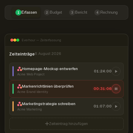
Erfassen
Budget
Bericht
Rechnung
1
2
3
4
Everhour — Zeiterfassung
Zeiteinträge
8. August 2026
Homepage-Mockup entwerfen
01:24:00
Acme Web Project
Markenrichtlinien überprüfen
00:31:07
Acme Brand Identity
Marketingstrategie schreiben
01:07:00
Acme Marketing
Zeiteintrag hinzufügen