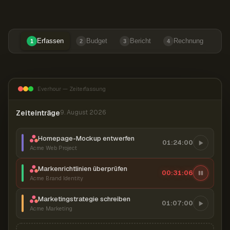
Erfassen
Budget
Bericht
Rechnung
1
2
3
4
Everhour — Zeiterfassung
Zeiteinträge
9. August 2026
Homepage-Mockup entwerfen
01:24:00
Acme Web Project
Markenrichtlinien überprüfen
00:31:07
Acme Brand Identity
Marketingstrategie schreiben
01:07:00
Acme Marketing