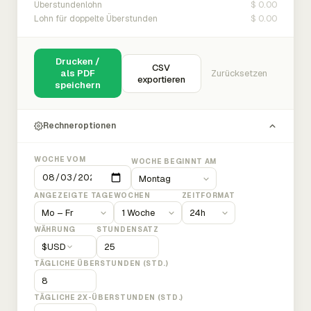
$ 0.00
Überstundenlohn
$ 0.00
Lohn für doppelte Überstunden
Drucken /
CSV
als PDF
Zurücksetzen
exportieren
speichern
Rechneroptionen
WOCHE VOM
WOCHE BEGINNT AM
ANGEZEIGTE TAGE
WOCHEN
ZEITFORMAT
WÄHRUNG
STUNDENSATZ
$
USD
TÄGLICHE ÜBERSTUNDEN (STD.)
TÄGLICHE 2X-ÜBERSTUNDEN (STD.)