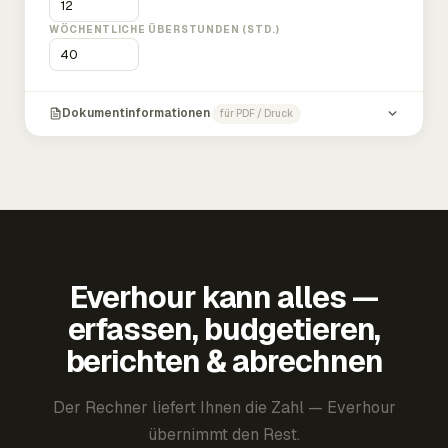
WÖCHENTLICHE ÜBERSTUNDEN (STD.)
Dokumentinformationen
für PDF / Druck
Everhour kann alles —
erfassen, budgetieren,
berichten & abrechnen
Der Rechner liefert Ihnen die Zahl — Everhour
übernimmt den Rest.