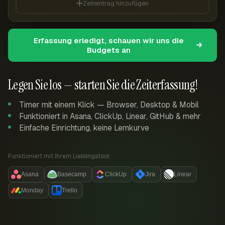
Zeiteintrag hinzufügen
Erfassung erledigt, schauen wir uns die
Budgets an
Legen Sie los — starten Sie die Zeiterfassung!
Timer mit einem Klick — Browser, Desktop & Mobil
Funktioniert in Asana, ClickUp, Linear, GitHub & mehr
Einfache Einrichtung, keine Lernkurve
Funktioniert mit Ihrem Lieblingstool:
Asana
Basecamp
ClickUp
Jira
Linear
Monday
Trello