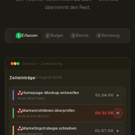
übernimmt den Rest.
Erfassen
Budget
Bericht
Rechnung
1
2
3
4
Everhour — Zeiterfassung
Zeiteinträge
6. August 2026
Homepage-Mockup entwerfen
01:24:00
Acme Web Project
Markenrichtlinien überprüfen
00:31:07
Acme Brand Identity
Marketingstrategie schreiben
01:07:00
Acme Marketing