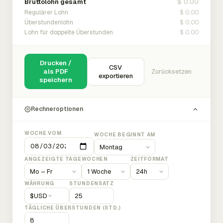
$ 0.00
Bruttolohn gesamt
$ 0.00
Regulärer Lohn
$ 0.00
Überstundenlohn
$ 0.00
Lohn für doppelte Überstunden
Drucken /
CSV
als PDF
Zurücksetzen
exportieren
speichern
Rechneroptionen
WOCHE VOM
WOCHE BEGINNT AM
ANGEZEIGTE TAGE
WOCHEN
ZEITFORMAT
WÄHRUNG
STUNDENSATZ
$
USD
TÄGLICHE ÜBERSTUNDEN (STD.)