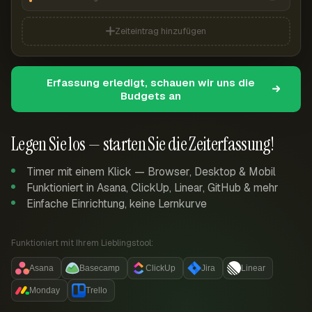
Zeiteintrag hinzufügen
Erfassung erledigt, schauen wir uns die
Budgets an
Legen Sie los — starten Sie die Zeiterfassung!
Timer mit einem Klick — Browser, Desktop & Mobil
Funktioniert in Asana, ClickUp, Linear, GitHub & mehr
Einfache Einrichtung, keine Lernkurve
Funktioniert mit Ihrem Lieblingstool:
Asana
Basecamp
ClickUp
Jira
Linear
Monday
Trello