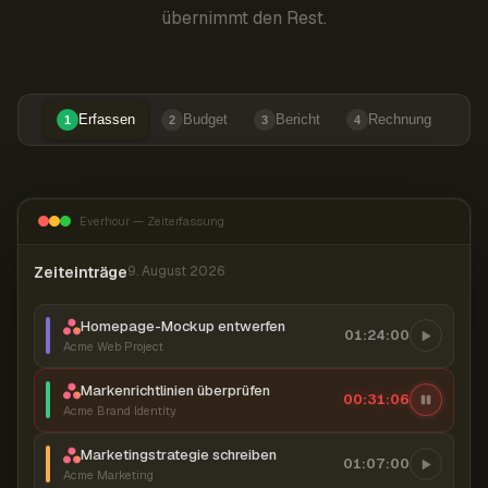
übernimmt den Rest.
Erfassen
Budget
Bericht
Rechnung
1
2
3
4
Everhour — Zeiterfassung
Zeiteinträge
9. August 2026
Homepage-Mockup entwerfen
01:24:00
Acme Web Project
Markenrichtlinien überprüfen
00:31:07
Acme Brand Identity
Marketingstrategie schreiben
01:07:00
Acme Marketing