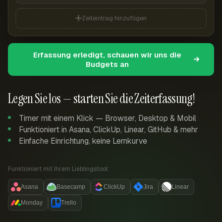
Zeiteintrag hinzufügen
Erfassung erledigt, schauen wir uns die
Budgets an
Legen Sie los — starten Sie die Zeiterfassung!
Timer mit einem Klick — Browser, Desktop & Mobil
Funktioniert in Asana, ClickUp, Linear, GitHub & mehr
Einfache Einrichtung, keine Lernkurve
Funktioniert mit Ihrem Lieblingstool:
Asana
Basecamp
ClickUp
Jira
Linear
Monday
Trello