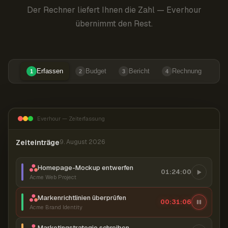
Der Rechner liefert Ihnen die Zahl — Everhour
übernimmt den Rest.
Erfassen
Budget
Bericht
Rechnung
1
2
3
4
Everhour — Zeiterfassung
Zeiteinträge
9. August 2026
Homepage-Mockup entwerfen
01:24:00
Acme Web Project
Markenrichtlinien überprüfen
00:31:07
Acme Brand Identity
Marketingstrategie schreiben