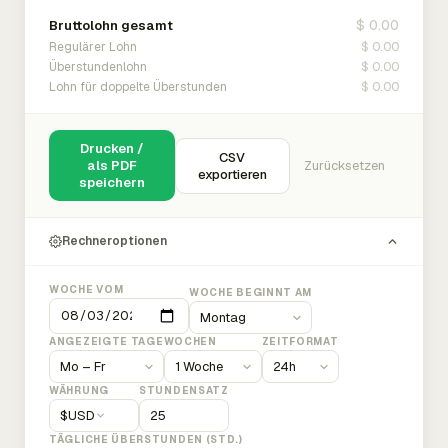
$ 0.00
Bruttolohn gesamt
$ 0.00
Regulärer Lohn
$ 0.00
Überstundenlohn
$ 0.00
Lohn für doppelte Überstunden
Drucken /
CSV
als PDF
Zurücksetzen
exportieren
speichern
Rechneroptionen
WOCHE VOM
WOCHE BEGINNT AM
ANGEZEIGTE TAGE
WOCHEN
ZEITFORMAT
WÄHRUNG
STUNDENSATZ
$
USD
TÄGLICHE ÜBERSTUNDEN (STD.)