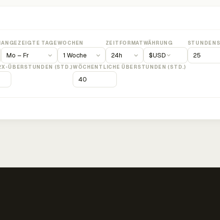
M
ANGEZEIGTE TAGE
WOCHEN
ZEITFORMAT
WÄHRUNG
STUNDENS
$
USD
2X-ÜBERSTUNDEN (STD.)
WÖCHENTLICHE ÜBERSTUNDEN (STD.)