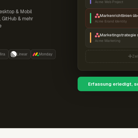
Acme Web Project
esktop & Mobil
Markenrichtlinien ü
r, GitHub & mehr
Acme Brand Identity
e
Marketingstrategie 
Acme Marketing
Jira
Linear
Monday
Zei
Erfassung erledigt, 