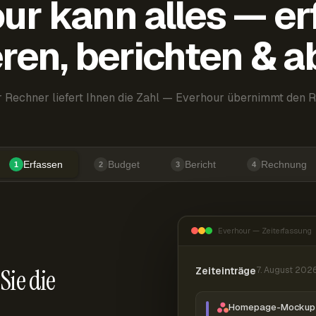
ur kann alles — er
ren, berichten & 
 Rechner liefert Ihnen die Zahl — Everhour übernimmt den R
Erfassen
Budget
Bericht
Rechnung
1
2
3
4
Everhour — Zeiterfassung
Sie die
Zeiteinträge
7. August 202
Homepage-Mockup 