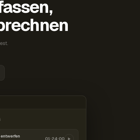
fassen,
abrechnen
est.
6
entwerfen
01:24:00