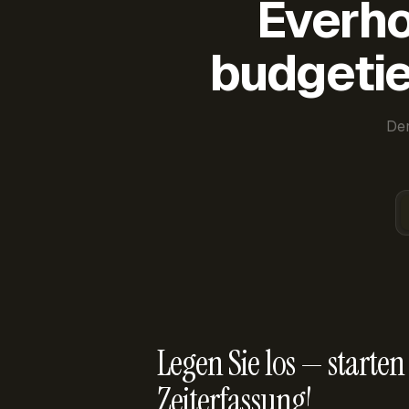
Everho
budgetie
Der
Legen Sie los — starten 
Zeiterfassung!