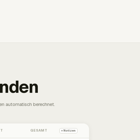
unden
en automatisch berechnet.
HT
GESAMT
+ Notizen