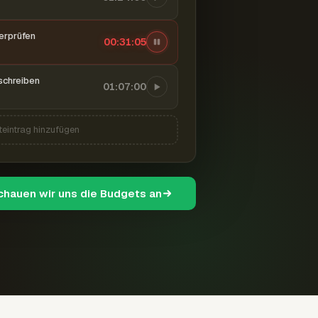
berprüfen
00:31:06
schreiben
01:07:00
teintrag hinzufügen
schauen wir uns die Budgets an