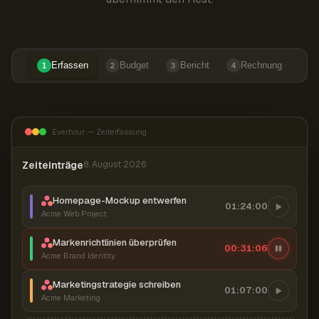
Erfassen
Budget
Bericht
Rechnung
1
2
3
4
Everhour — Zeiterfassung
Zeiteinträge
8. August 2026
Homepage-Mockup entwerfen
01:24:00
Acme Web Project
Markenrichtlinien überprüfen
00:31:07
Acme Brand Identity
Marketingstrategie schreiben
01:07:00
Acme Marketing