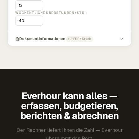
WÖCHENTLICHE ÜBERSTUNDEN (STD.)
Dokumentinformationen
für PDF / Druck
Everhour kann alles —
erfassen, budgetieren,
berichten & abrechnen
Der Rechner liefert Ihnen die Zahl — Everhour
übernimmt den Rest.