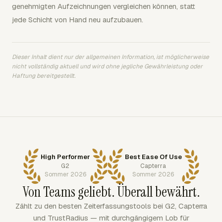
genehmigten Aufzeichnungen vergleichen können, statt
jede Schicht von Hand neu aufzubauen.
Dieser Inhalt dient nur der allgemeinen Information, ist möglicherweise
nicht vollständig aktuell und wird ohne jegliche Gewährleistung oder
Haftung bereitgestellt.
High Performer
Best Ease Of Use
G2
Capterra
Sommer 2026
Sommer 2026
Von Teams geliebt. Überall bewährt.
Zählt zu den besten Zeiterfassungstools bei G2, Capterra
und TrustRadius — mit durchgängigem Lob für