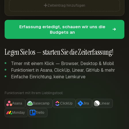
Zeiteintrag hinzufügen
Erfassung erledigt, schauen wir uns die
Budgets an
Legen Sie los — starten Sie die Zeiterfassung!
Timer mit einem Klick — Browser, Desktop & Mobil
Funktioniert in Asana, ClickUp, Linear, GitHub & mehr
Einfache Einrichtung, keine Lernkurve
Funktioniert mit Ihrem Lieblingstool:
Asana
Basecamp
ClickUp
Jira
Linear
Monday
Trello