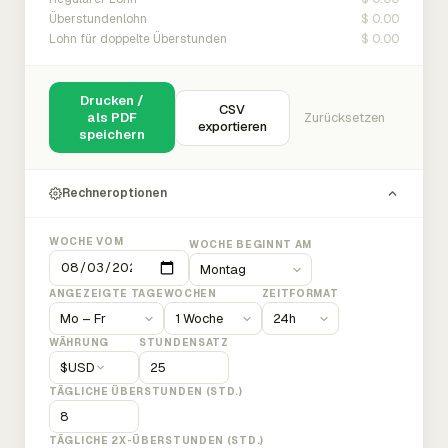
$ 0.00
Überstundenlohn
$ 0.00
Lohn für doppelte Überstunden
Drucken /
CSV
als PDF
Zurücksetzen
exportieren
speichern
Rechneroptionen
WOCHE VOM
WOCHE BEGINNT AM
ANGEZEIGTE TAGE
WOCHEN
ZEITFORMAT
WÄHRUNG
STUNDENSATZ
$
USD
TÄGLICHE ÜBERSTUNDEN (STD.)
TÄGLICHE 2X-ÜBERSTUNDEN (STD.)