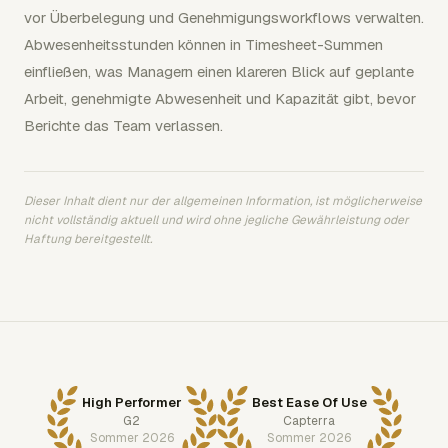
vor Überbelegung und Genehmigungsworkflows verwalten.
Abwesenheitsstunden können in Timesheet-Summen
einfließen, was Managern einen klareren Blick auf geplante
Arbeit, genehmigte Abwesenheit und Kapazität gibt, bevor
Berichte das Team verlassen.
Dieser Inhalt dient nur der allgemeinen Information, ist möglicherweise
nicht vollständig aktuell und wird ohne jegliche Gewährleistung oder
Haftung bereitgestellt.
High Performer
Best Ease Of Use
G2
Capterra
Sommer 2026
Sommer 2026