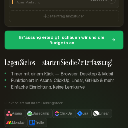
Acme Marketing
Zeiteintrag hinzufügen
Erfassung erledigt, schauen wir uns die
Budgets an
Legen Sie los — starten Sie die Zeiterfassung!
Timer mit einem Klick — Browser, Desktop & Mobil
Funktioniert in Asana, ClickUp, Linear, GitHub & mehr
Einfache Einrichtung, keine Lernkurve
Funktioniert mit Ihrem Lieblingstool:
Asana
Basecamp
ClickUp
Jira
Linear
Monday
Trello