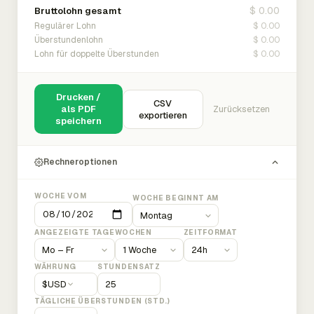
$ 0.00
Bruttolohn gesamt
$ 0.00
Regulärer Lohn
$ 0.00
Überstundenlohn
$ 0.00
Lohn für doppelte Überstunden
Drucken /
CSV
als PDF
Zurücksetzen
exportieren
speichern
Rechneroptionen
WOCHE VOM
WOCHE BEGINNT AM
ANGEZEIGTE TAGE
WOCHEN
ZEITFORMAT
WÄHRUNG
STUNDENSATZ
$
USD
TÄGLICHE ÜBERSTUNDEN (STD.)