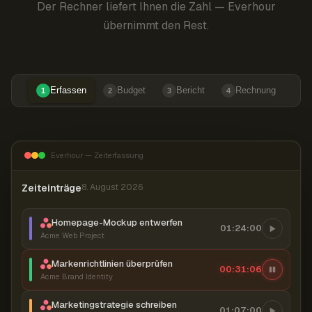
Der Rechner liefert Ihnen die Zahl — Everhour
übernimmt den Rest.
Erfassen
Budget
Bericht
Rechnung
1
2
3
4
Everhour — Zeiterfassung
Zeiteinträge
8. August 2026
Homepage-Mockup entwerfen
01:24:00
Acme Web Project
Markenrichtlinien überprüfen
00:31:07
Acme Brand Identity
Marketingstrategie schreiben
01:07:00