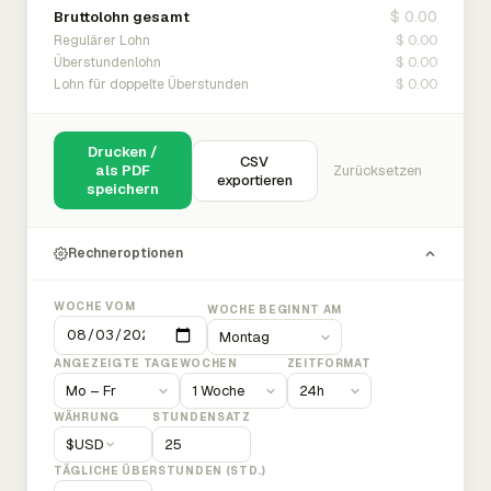
$ 0.00
Bruttolohn gesamt
$ 0.00
Regulärer Lohn
$ 0.00
Überstundenlohn
$ 0.00
Lohn für doppelte Überstunden
Drucken /
CSV
als PDF
Zurücksetzen
exportieren
speichern
Rechneroptionen
WOCHE VOM
WOCHE BEGINNT AM
ANGEZEIGTE TAGE
WOCHEN
ZEITFORMAT
WÄHRUNG
STUNDENSATZ
$
USD
TÄGLICHE ÜBERSTUNDEN (STD.)