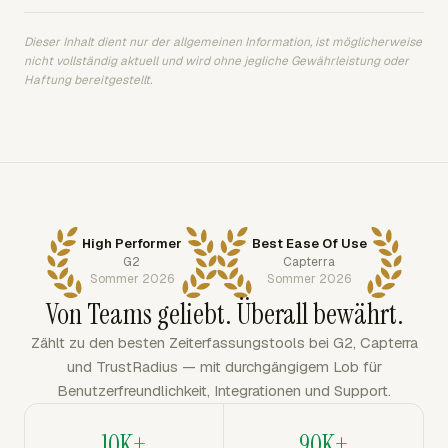
Dieser Inhalt dient nur der allgemeinen Information, ist möglicherweise
nicht vollständig aktuell und wird ohne jegliche Gewährleistung oder
Haftung bereitgestellt.
High Performer
Best Ease Of Use
G2
Capterra
Sommer 2026
Sommer 2026
Von Teams geliebt. Überall bewährt.
Zählt zu den besten Zeiterfassungstools bei G2, Capterra
und TrustRadius — mit durchgängigem Lob für
Benutzerfreundlichkeit, Integrationen und Support.
10K+
90K+