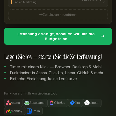
Acme Marketing
Zeiteintrag hinzufügen
Erfassung erledigt, schauen wir uns die
Budgets an
Legen Sie los — starten Sie die Zeiterfassung!
Timer mit einem Klick — Browser, Desktop & Mobil
Funktioniert in Asana, ClickUp, Linear, GitHub & mehr
Einfache Einrichtung, keine Lernkurve
Funktioniert mit Ihrem Lieblingstool:
Asana
Basecamp
ClickUp
Jira
Linear
Monday
Trello