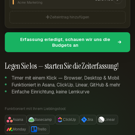
Acme Marketing
Zeiteintrag hinzufügen
Erfassung erledigt, schauen wir uns die
Budgets an
Legen Sie los — starten Sie die Zeiterfassung!
Timer mit einem Klick — Browser, Desktop & Mobil
Funktioniert in Asana, ClickUp, Linear, GitHub & mehr
Einfache Einrichtung, keine Lernkurve
Funktioniert mit Ihrem Lieblingstool:
Asana
Basecamp
ClickUp
Jira
Linear
Monday
Trello