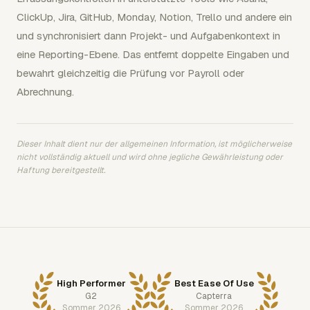
ClickUp, Jira, GitHub, Monday, Notion, Trello und andere ein
und synchronisiert dann Projekt- und Aufgabenkontext in
eine Reporting-Ebene. Das entfernt doppelte Eingaben und
bewahrt gleichzeitig die Prüfung vor Payroll oder
Abrechnung.
Dieser Inhalt dient nur der allgemeinen Information, ist möglicherweise
nicht vollständig aktuell und wird ohne jegliche Gewährleistung oder
Haftung bereitgestellt.
High Performer
Best Ease Of Use
G2
Capterra
Sommer 2026
Sommer 2026