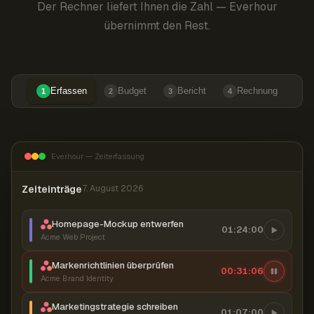
Der Rechner liefert Ihnen die Zahl — Everhour
übernimmt den Rest.
Erfassen
Budget
Bericht
Rechnung
1
2
3
4
Everhour — Zeiterfassung
Zeiteinträge
7. August 2026
Homepage-Mockup entwerfen
01:24:00
Acme Web Project
Markenrichtlinien überprüfen
00:31:07
Acme Brand Identity
Marketingstrategie schreiben
01:07:00