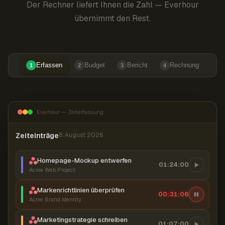
Der Rechner liefert Ihnen die Zahl — Everhour
übernimmt den Rest.
Erfassen
Budget
Bericht
Rechnung
1
2
3
4
Everhour — Zeiterfassung
Zeiteinträge
8. August 2026
Homepage-Mockup entwerfen
01:24:00
Acme Web Project
Markenrichtlinien überprüfen
00:31:07
Acme Brand Identity
Marketingstrategie schreiben
01:07:00