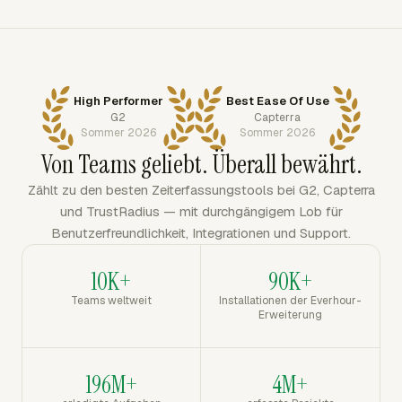
High Performer
Best Ease Of Use
G2
Capterra
Sommer 2026
Sommer 2026
Von Teams geliebt. Überall bewährt.
Zählt zu den besten Zeiterfassungstools bei G2, Capterra
und TrustRadius — mit durchgängigem Lob für
Benutzerfreundlichkeit, Integrationen und Support.
10K+
90K+
Teams weltweit
Installationen der Everhour-
Erweiterung
196M+
4M+