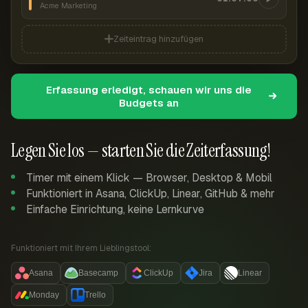
Acme Marketing
Zeiteintrag hinzufügen
Erfassung erledigt, schauen wir uns die
Budgets an
Legen Sie los — starten Sie die Zeiterfassung!
Timer mit einem Klick — Browser, Desktop & Mobil
Funktioniert in Asana, ClickUp, Linear, GitHub & mehr
Einfache Einrichtung, keine Lernkurve
Funktioniert mit Ihrem Lieblingstool:
Asana
Basecamp
ClickUp
Jira
Linear
Monday
Trello