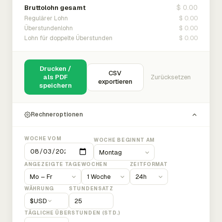
$ 0.00
Bruttolohn gesamt
$ 0.00
Regulärer Lohn
$ 0.00
Überstundenlohn
$ 0.00
Lohn für doppelte Überstunden
Drucken /
CSV
als PDF
Zurücksetzen
exportieren
speichern
Rechneroptionen
WOCHE VOM
WOCHE BEGINNT AM
ANGEZEIGTE TAGE
WOCHEN
ZEITFORMAT
WÄHRUNG
STUNDENSATZ
$
USD
TÄGLICHE ÜBERSTUNDEN (STD.)