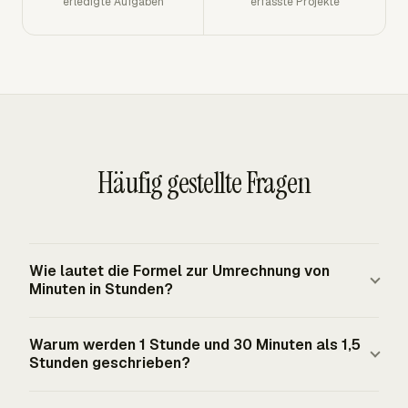
erledigte Aufgaben
erfasste Projekte
Häufig gestellte Fragen
Wie lautet die Formel zur Umrechnung von
Minuten in Stunden?
Die Formel lautet Minuten ÷ 60 = Dezimalstunden. Zum
Warum werden 1 Stunde und 30 Minuten als 1,5
Beispiel ergeben 150 Minuten geteilt durch 60 2,5
Stunden geschrieben?
Stunden. Verwenden Sie das Dezimalergebnis für
Payroll- oder Abrechnungsmultiplikationen, weil
Die 30 Minuten stellen die Hälfte einer 60-Minuten-