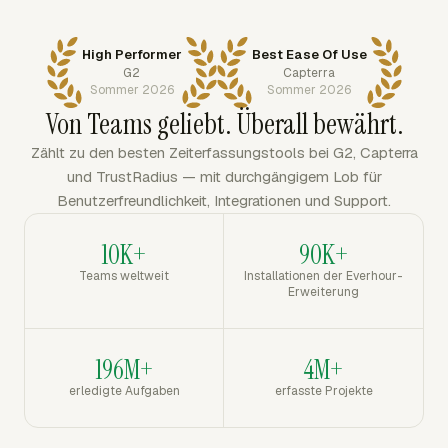
High Performer
Best Ease Of Use
G2
Capterra
Sommer 2026
Sommer 2026
Von Teams geliebt. Überall bewährt.
Zählt zu den besten Zeiterfassungstools bei G2, Capterra
und TrustRadius — mit durchgängigem Lob für
Benutzerfreundlichkeit, Integrationen und Support.
10K+
90K+
Teams weltweit
Installationen der Everhour-
Erweiterung
196M+
4M+
erledigte Aufgaben
erfasste Projekte