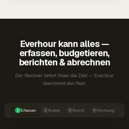
Everhour kann alles —
erfassen, budgetieren,
berichten & abrechnen
Der Rechner liefert Ihnen die Zahl — Everhour
übernimmt den Rest.
Erfassen
Budget
Bericht
Rechnung
1
2
3
4