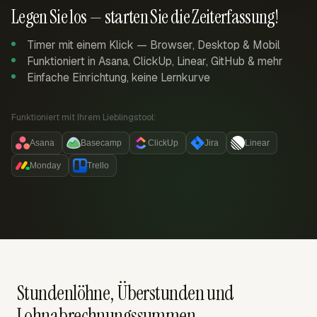
Legen Sie los — starten Sie die Zeiterfassung!
Timer mit einem Klick — Browser, Desktop & Mobil
Funktioniert in Asana, ClickUp, Linear, GitHub & mehr
Einfache Einrichtung, keine Lernkurve
Funktioniert mit Ihrem Lieblingstool:
Asana
Basecamp
ClickUp
Jira
Linear
Monday
Trello
Stundenlöhne, Überstunden und
Lohnabrechnungssummen