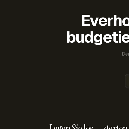
Everho
budgetie
Der
Legen Sie los — starten 