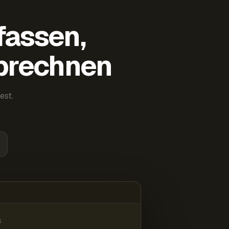
fassen,
abrechnen
est.
6