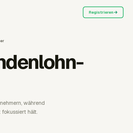
Registrieren
ner
ndenlohn-
agnehmern, während
fokussiert hält.