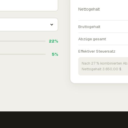
Nettogehalt
Bruttogehalt
Abzüge gesamt
22%
Effektiver Steuersatz
5%
Nach 27 % kombinierten Ab
Nettogehalt 3.650,00 $.