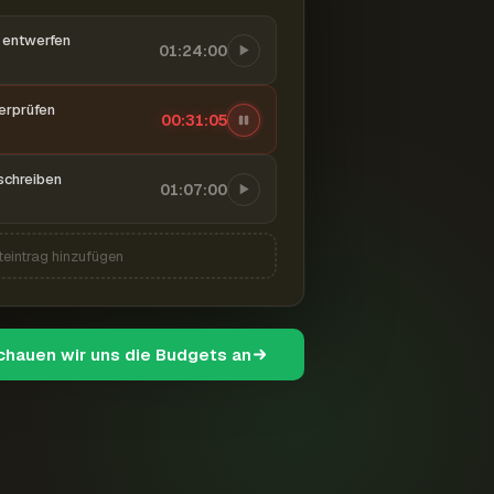
entwerfen
01:24:00
berprüfen
00:31:06
schreiben
01:07:00
teintrag hinzufügen
schauen wir uns die Budgets an