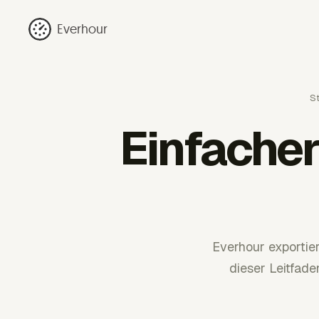
Everhour
St
Einfache
Everhour exportie
dieser Leitfade