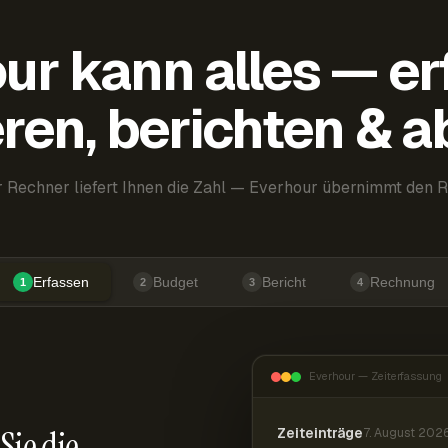
ur kann alles — er
ren, berichten & 
 Rechner liefert Ihnen die Zahl — Everhour übernimmt den R
Erfassen
Budget
Bericht
Rechnung
1
2
3
4
Everhour — Zeiterfassung
Sie die
Zeiteinträge
7. August 202