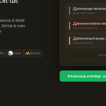
Homepage-Mockup 
Acme Web Project
esktop & Mobil
Markenrichtlinien ü
r, GitHub & mehr
Acme Brand Identity
e
Marketingstrategie 
Acme Marketing
Jira
Linear
Monday
Zei
Erfassung erledigt, 