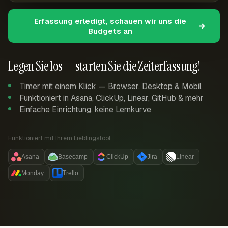
Erfassung erledigt, schauen wir uns die
Budgets an
Legen Sie los — starten Sie die Zeiterfassung!
Timer mit einem Klick — Browser, Desktop & Mobil
Funktioniert in Asana, ClickUp, Linear, GitHub & mehr
Einfache Einrichtung, keine Lernkurve
Funktioniert mit Ihrem Lieblingstool:
Asana
Basecamp
ClickUp
Jira
Linear
Monday
Trello