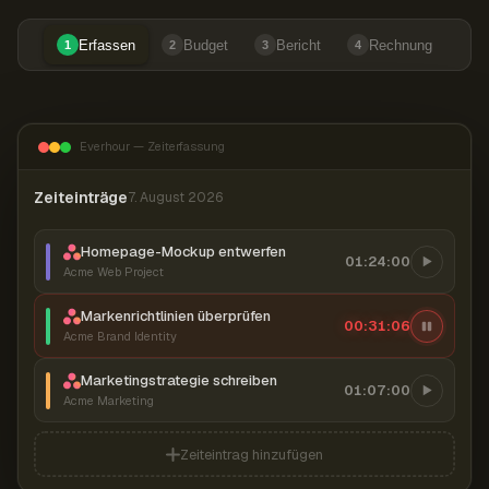
Erfassen
Budget
Bericht
Rechnung
1
2
3
4
Everhour — Zeiterfassung
Zeiteinträge
7. August 2026
Homepage-Mockup entwerfen
01:24:00
Acme Web Project
Markenrichtlinien überprüfen
00:31:07
Acme Brand Identity
Marketingstrategie schreiben
01:07:00
Acme Marketing
Zeiteintrag hinzufügen